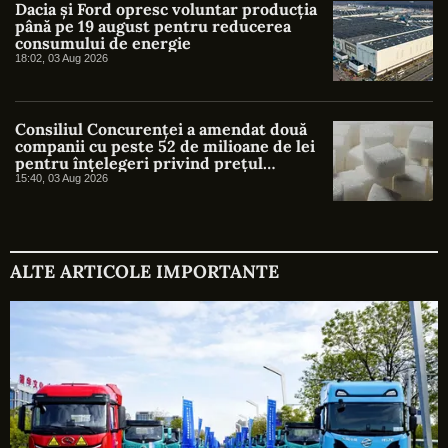
Dacia și Ford opresc voluntar producția
până pe 19 august pentru reducerea
consumului de energie
18:02, 03 Aug 2026
Consiliul Concurenței a amendat două
companii cu peste 52 de milioane de lei
pentru înțelegeri privind prețul
zahărului
15:40, 03 Aug 2026
ALTE ARTICOLE IMPORTANTE