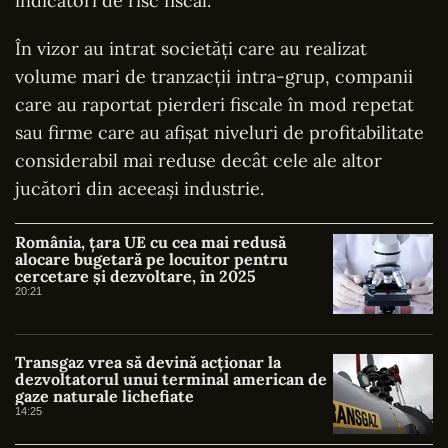
indicatori de risc fiscal.
În vizor au intrat societăți care au realizat
volume mari de tranzacții intra-grup, companii
care au raportat pierderi fiscale în mod repetat
sau firme care au afișat niveluri de profitabilitate
considerabil mai reduse decât cele ale altor
jucători din aceeași industrie.
România, țara UE cu cea mai redusă
alocare bugetară pe locuitor pentru
cercetare și dezvoltare, în 2025
20:21
Transgaz vrea să devină acționar la
dezvoltatorul unui terminal american de
gaze naturale lichefiate
14:25