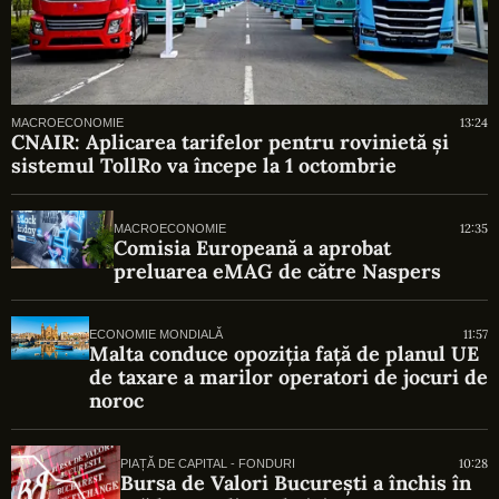
13:24
MACROECONOMIE
CNAIR: Aplicarea tarifelor pentru rovinietă și
sistemul TollRo va începe la 1 octombrie
12:35
MACROECONOMIE
Comisia Europeană a aprobat
preluarea eMAG de către Naspers
11:57
ECONOMIE MONDIALĂ
Malta conduce opoziția față de planul UE
de taxare a marilor operatori de jocuri de
noroc
10:28
PIAȚĂ DE CAPITAL - FONDURI
Bursa de Valori București a închis în