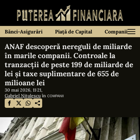
Bănci-Asigurări
Piață de Capital
Companii
ANAF descoperă nereguli de miliarde
în marile companii. Controale la
tranzacții de peste 199 de miliarde de
lei și taxe suplimentare de 655 de
milioane lei
30 mai 2026, 11:21,
Gabriel Nițulescu
în
COMPANII