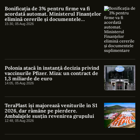
Bonificația de 3% pentru firme va fi
acordată automat. Ministerul Finanțelor
elimină cererile și documentele
suplimentare
15:30, 05 Aug 2026
Polonia atacă în instanță decizia privind
vaccinurile Pfizer. Miza: un contract de
1,3 miliarde de euro
14:05, 05 Aug 2026
TeraPlast își majorează veniturile în S1
2026, dar rămâne pe pierdere.
Ambalajele susțin revenirea grupului
12:48, 05 Aug 2026