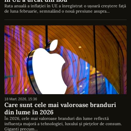
Rata anuală a inflației în UE a înregistrat o ușoară creștere față
de luna februarie, semnalând o nouă presiune asupra…
18 Mart. 2026, 15:36
Care sunt cele mai valoroase branduri
din lume în 2026
În 2026, cele mai valoroase branduri din lume reflectă
influența majoră a tehnologiei, luxului și piețelor de consum.
Giganti precum…