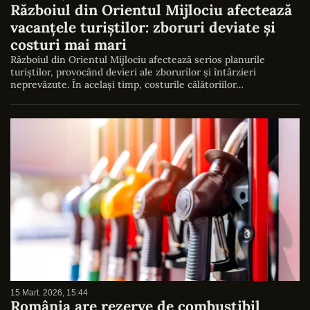
Războiul din Orientul Mijlociu afectează
vacanțele turiștilor: zboruri deviate și
costuri mai mari
Războiul din Orientul Mijlociu afectează serios planurile
turiștilor, provocând devieri ale zborurilor și întârzieri
neprevăzute. În același timp, costurile călătoriilor…
15 Mart. 2026, 15:44
România are rezerve de combustibil