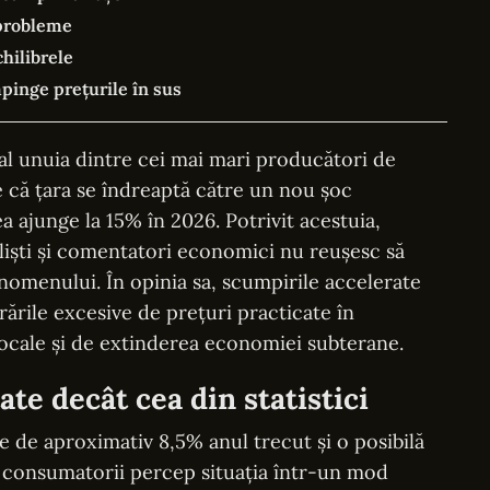
 probleme
hilibrele
pinge prețurile în sus
al unuia dintre cei mai mari producători de
că țara se îndreaptă către un nou șoc
utea ajunge la 15% în 2026. Potrivit acestuia,
aliști și comentatori economici nu reușesc să
nomenului. În opinia sa, scumpirile accelerate
ările excesive de prețuri practicate în
locale și de extinderea economiei subterane.
ate decât cea din statistici
ie de aproximativ 8,5% anul trecut și o posibilă
 consumatorii percep situația într-un mod