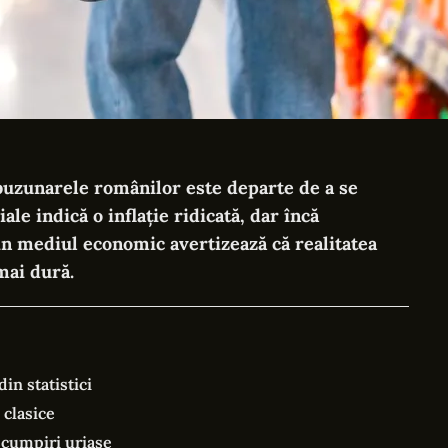
buzunarele românilor este departe de a se
iale indică o inflație ridicată, dar încă
din mediul economic avertizează că realitatea
mai dură.
in statistici
 clasice
 scumpiri uriașe