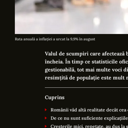
Rata anuală a inflației a urcat la 9,9% în august
Valul de scumpiri care afectează 
încheia. În timp ce statisticile ofic
gestionabilă, tot mai multe voci 
resimțită de populație este mult 
Cuprins
Românii văd altă realitate decât cea d
De ce nu sunt suficiente explicațiile
Creșterile mici, repetate, au dus la