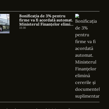
Bonificația de 3% pentru
firme va fi acordată automat.
Ministerul Finanțelor elimină
cererile și documentele
15:30
suplimentare