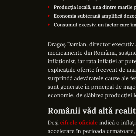
Producția locală, una dintre marile
Economia subterană amplifică dezec
Consumul excesiv, un factor care îm
Dragoș Damian, director executiv 
medicamente din România, susține 
inflaționist, iar rata inflației ar p
explicațiile oferite frecvent de an
surprindă adevăratele cauze ale fe
sunt generate în principal de major
economie, de slăbirea producției 
Românii văd altă realit
Deși
cifrele oficiale
indică o inflaț
accelerare în perioada următoare,