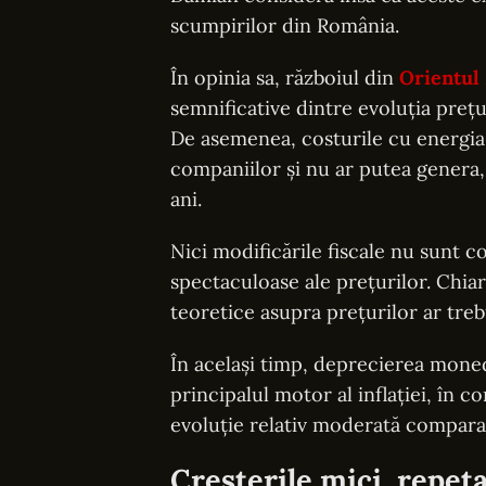
scumpirilor din România.
În opinia sa, războiul din
Orientul 
semnificative dintre evoluția prețu
De asemenea, costurile cu energia 
companiilor și nu ar putea genera, 
ani.
Nici modificările fiscale nu sunt 
spectaculoase ale prețurilor. Chiar 
teoretice asupra prețurilor ar trebu
În același timp, deprecierea moned
principalul motor al inflației, în 
evoluție relativ moderată comparati
Creșterile mici, repeta