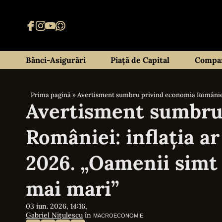
Bănci-Asigurări
Piață de Capital
Compan
Prima pagină
»
Avertisment sumbru privind economia României: 
Avertisment sumbru
României: inflația a
2026. „Oamenii simt 
mai mari”
03 iun. 2026, 14:16,
Gabriel Nițulescu
în
MACROECONOMIE