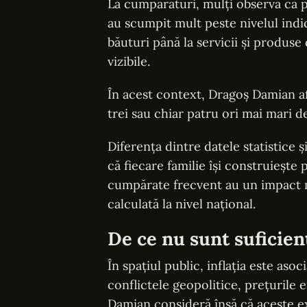
La cumpărături, mulți observă că p
au scumpit mult peste nivelul indica
băuturi până la servicii și produse
vizibile.
În acest context, Dragoș Damian af
trei sau chiar patru ori mai mari dec
Diferența dintre datele statistice ș
că fiecare familie își construiește
cumpărate frecvent au un impact 
calculată la nivel național.
De ce nu sunt suficient
În spațiul public, inflația este aso
conflictele geopolitice, prețurile e
Damian consideră însă că aceste ex