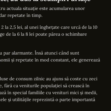
ntru actuala situație este acumularea unor
dar repetate în timp.
2 la 2,5 lei, al unei înghețate care urcă de la 10
unge de la 6 la 8 lei poate părea o schimbare
 nu par alarmante. Însă atunci când sunt
onomii și repetate în mod constant, ele generează
use de consum zilnic au ajuns să coste cu zeci
 fără ca veniturile populației să crească în
ă în special familiile cu venituri mici și medii,
ele și utilitățile reprezintă o parte importantă