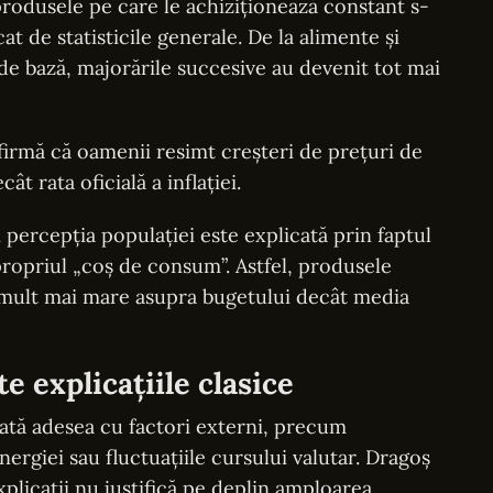
rodusele pe care le achiziționează constant s-
t de statisticile generale. De la alimente și
 de bază, majorările succesive au devenit tot mai
irmă că oamenii resimt creșteri de prețuri de
ât rata oficială a inflației.
i percepția populației este explicată prin faptul
 propriul „coș de consum”. Astfel, produsele
mult mai mare asupra bugetului decât media
e explicațiile clasice
ciată adesea cu factori externi, precum
nergiei sau fluctuațiile cursului valutar. Dragoș
plicații nu justifică pe deplin amploarea