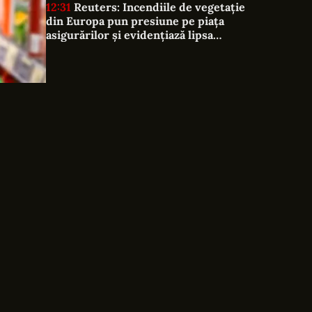
12:31
Reuters: Incendiile de vegetație
din Europa pun presiune pe piața
asigurărilor și evidențiază lipsa
protecției împotriva riscurilor
climatice