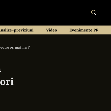
Analize-previziuni
Video
Evenimente PF
-patru ori mai mari”
n
ori