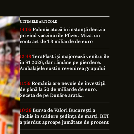
ULTIMELE ARTICOLE
14:05
Polonia atacă în instanță decizia
privind vaccinurile Pfizer. Miza: un
contract de 1,3 miliarde de euro
12:48
TeraPlast își majorează veniturile
în S1 2026, dar rămâne pe pierdere.
Ambalajele susțin revenirea grupului
11:59
România are nevoie de investiții
de până la 50 de miliarde de euro.
Seceta de pe Dunăre arată
vulnerabilitatea sistemului energetic
10:26
Bursa de Valori București a
închis în scădere ședința de marți. BET
a pierdut aproape jumătate de procent