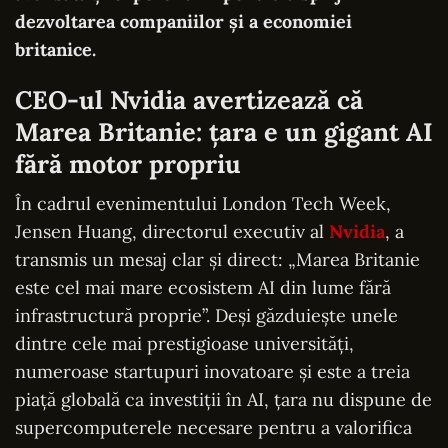
dezvoltarea companiilor și a economiei
britanice.
CEO-ul Nvidia avertizează că
Marea Britanie: țara e un gigant AI
fără motor propriu
În cadrul evenimentului London Tech Week,
Jensen Huang, directorul executiv al
Nvidia
, a
transmis un mesaj clar și direct: „Marea Britanie
este cel mai mare ecosistem AI din lume fără
infrastructură proprie”. Deși găzduiește unele
dintre cele mai prestigioase universități,
numeroase startupuri inovatoare și este a treia
piață globală ca investiții în AI, țara nu dispune de
supercomputerele necesare pentru a valorifica