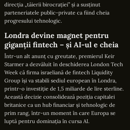
direcția „tăierii birocrației” și a susținut
parteneriatele public-private ca fiind cheia
progresului tehnologic.
Londra devine magnet pentru
giganții fintech – și AI-ul e cheia
Într-un alt anunț cu greutate, premierul Keir
Starmer a dezvăluit în deschiderea London Tech
Week că firma israeliană de fintech Liquidity
Group își va stabili sediul european în Londra,
printr-o investiție de 1,5 miliarde de lire sterline.
Această decizie consolidează poziția capitalei
britanice ca un hub financiar și tehnologic de
prim rang, într-un moment în care Europa se
luptă pentru dominația în cursa AI.