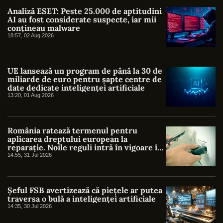
Analiză ESET: Peste 25.000 de aptitudini
AI au fost considerate suspecte, iar mii
conțineau malware
18:57, 02 Aug 2026
UE lansează un program de până la 30 de
miliarde de euro pentru șapte centre de
date dedicate inteligenței artificiale
13:20, 01 Aug 2026
România ratează termenul pentru
aplicarea dreptului european la
reparație. Noile reguli intră în vigoare în
UE, dar lipsesc din legislația națională
14:55, 31 Jul 2026
Șeful FSB avertizează că piețele ar putea
traversa o bulă a inteligenței artificiale
14:35, 30 Jul 2026