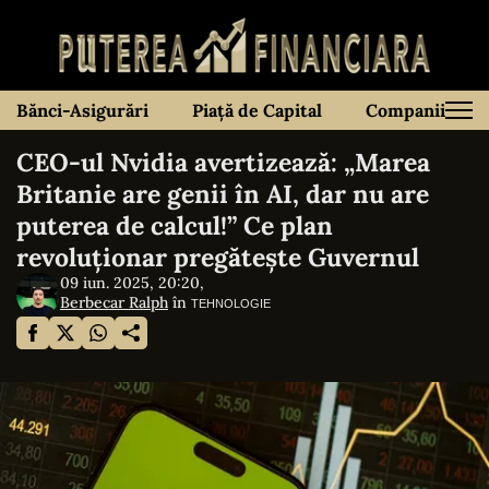
Bănci-Asigurări
Piață de Capital
Companii
CEO-ul Nvidia avertizează: „Marea
Britanie are genii în AI, dar nu are
puterea de calcul!” Ce plan
revoluționar pregătește Guvernul
09 iun. 2025, 20:20,
Berbecar Ralph
în
TEHNOLOGIE