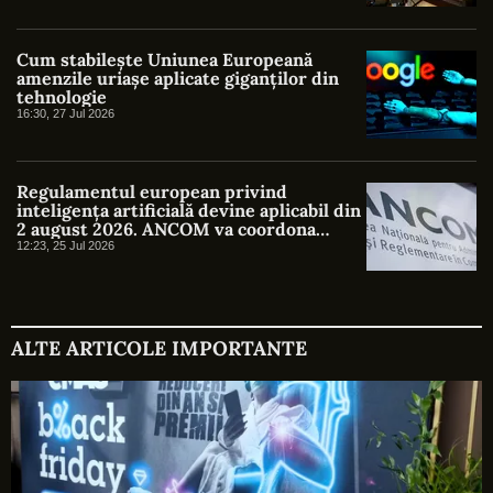
Cum stabilește Uniunea Europeană
amenzile uriașe aplicate giganților din
tehnologie
16:30, 27 Jul 2026
Regulamentul european privind
inteligența artificială devine aplicabil din
2 august 2026. ANCOM va coordona
supravegherea în România
12:23, 25 Jul 2026
ALTE ARTICOLE IMPORTANTE