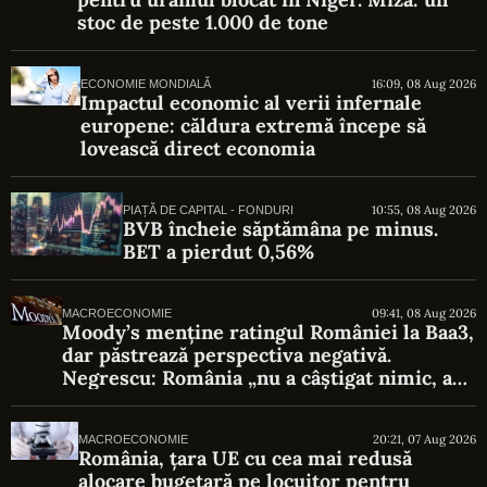
stoc de peste 1.000 de tone
16:09, 08 Aug 2026
ECONOMIE MONDIALĂ
Impactul economic al verii infernale
europene: căldura extremă începe să
lovească direct economia
10:55, 08 Aug 2026
PIAȚĂ DE CAPITAL - FONDURI
BVB încheie săptămâna pe minus.
BET a pierdut 0,56%
09:41, 08 Aug 2026
MACROECONOMIE
Moody’s menține ratingul României la Baa3,
dar păstrează perspectiva negativă.
Negrescu: România „nu a câștigat nimic, a
evitat o pierdere”
20:21, 07 Aug 2026
MACROECONOMIE
România, țara UE cu cea mai redusă
alocare bugetară pe locuitor pentru