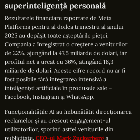
superinteligență personală
Rezultatele financiare raportate de Meta
Platforms pentru al doilea trimestru al anului
2025 au depășit toate așteptările pieței.
Compania a înregistrat o creștere a veniturilor
de 22%, ajungând la 47,5 miliarde de dolari, iar
profitul net a urcat cu 36%, atingând 18,3
miliarde de dolari. Aceste cifre record nu ar fi
fost posibile fără integrarea intensivă a
inteligenței artificiale în produsele sale –
Facebook, Instagram și WhatsApp.
Funcționalitățile AI au îmbunătățit direcționarea
reclamelor și au crescut engagement-ul
utilizatorilor, sporind astfel veniturile din
publicitate.
CEO-ul Mark Zuckerberg
a