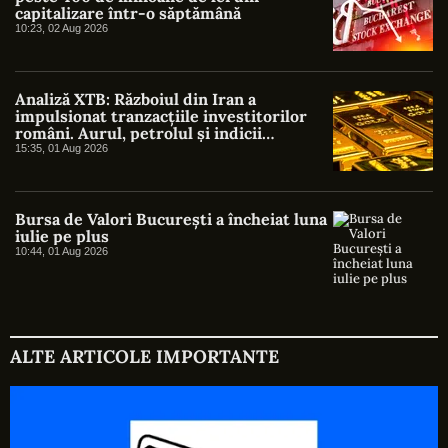
capitalizare într-o săptămână
10:23, 02 Aug 2026
Analiză XTB: Războiul din Iran a
impulsionat tranzacțiile investitorilor
români. Aurul, petrolul și indicii
americani au atras cel mai mare interes
15:35, 01 Aug 2026
Bursa de Valori București a încheiat luna
iulie pe plus
10:44, 01 Aug 2026
ALTE ARTICOLE IMPORTANTE