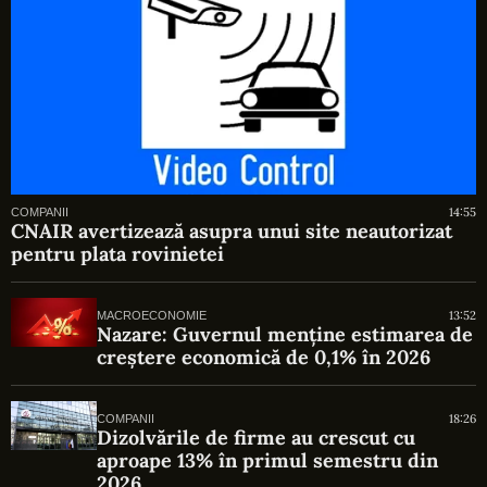
14:55
COMPANII
CNAIR avertizează asupra unui site neautorizat
pentru plata rovinietei
13:52
MACROECONOMIE
Nazare: Guvernul menține estimarea de
creștere economică de 0,1% în 2026
18:26
COMPANII
Dizolvările de firme au crescut cu
aproape 13% în primul semestru din
2026