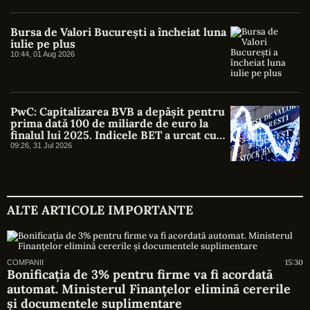
Bursa de Valori București a încheiat luna
iulie pe plus
10:44, 01 Aug 2026
PwC: Capitalizarea BVB a depășit pentru
prima dată 100 de miliarde de euro la
finalul lui 2025. Indicele BET a urcat cu
46%
09:26, 31 Jul 2026
ALTE ARTICOLE IMPORTANTE
15:30
COMPANII
Bonificația de 3% pentru firme va fi acordată
automat. Ministerul Finanțelor elimină cererile
și documentele suplimentare