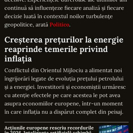
continuă să influențeze fiecare analiză și fiecare
decizie luată în contextul noilor turbulențe
geopolitice, arată
Politico
.
Creșterea prețurilor la energie
reaprinde temerile privind
inflația
Conflictul din Orientul Mijlociu a alimentat noi
îngrijorări legate de evoluția prețului petrolului
și a energiei. Investitorii și economiștii urmăresc
cu atenție efectele pe care acestea le pot avea
asupra economiilor europene, într-un moment
în care inflația nu a dispărut complet din peisaj.
Acțiunile europene rescriu recordurile
în 2026. Inteligența artificială schimbă