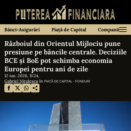
Bănci-Asigurări
Piață de Capital
Companii
Războiul din Orientul Mijlociu pune
presiune pe băncile centrale. Deciziile
BCE și BoE pot schimba economia
Europei pentru ani de zile
12 iun. 2026, 11:24,
Gabriel Nițulescu
în
PIAȚĂ DE CAPITAL - FONDURI