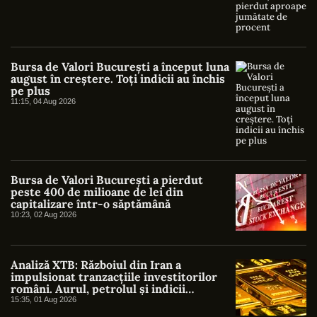
Bursa de Valori București a început luna
august în creștere. Toți indicii au închis
pe plus
11:15, 04 Aug 2026
Bursa de Valori București a pierdut
peste 400 de milioane de lei din
capitalizare într-o săptămână
10:23, 02 Aug 2026
Analiză XTB: Războiul din Iran a
impulsionat tranzacțiile investitorilor
români. Aurul, petrolul și indicii
americani au atras cel mai mare interes
15:35, 01 Aug 2026