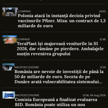
14:05
COMPANII
Polonia atacă în instanță decizia privind
vaccinurile Pfizer. Miza: un contract de 1,3
miliarde de euro
12:48
COMPANII
TeraPlast își majorează veniturile în S1
2026, dar rămâne pe pierdere. Ambalajele
susțin revenirea grupului
11:59
MACROECONOMIE
România are nevoie de investiții de până la
50 de miliarde de euro. Seceta de pe
Dunăre arată vulnerabilitatea sistemului
energetic
13:56, 04 Aug 2026
MACROECONOMIE
Comisia Europeană a finalizat evaluarea
BID. România poate utiliza un nou