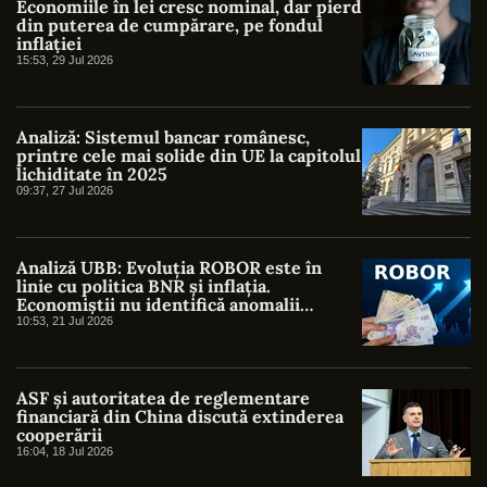
Economiile în lei cresc nominal, dar pierd
din puterea de cumpărare, pe fondul
inflației
15:53, 29 Jul 2026
Analiză: Sistemul bancar românesc,
printre cele mai solide din UE la capitolul
lichiditate în 2025
09:37, 27 Jul 2026
Analiză UBB: Evoluția ROBOR este în
linie cu politica BNR și inflația.
Economiștii nu identifică anomalii
semnificative
10:53, 21 Jul 2026
ASF și autoritatea de reglementare
financiară din China discută extinderea
cooperării
16:04, 18 Jul 2026