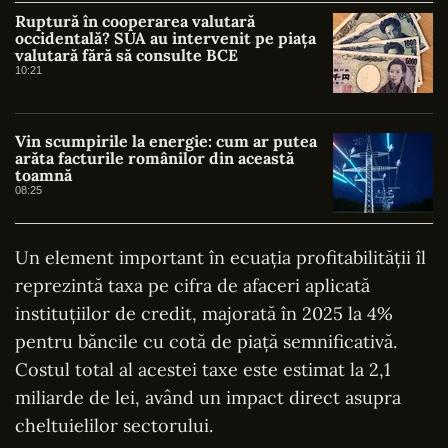
Ruptură în cooperarea valutară
occidentală? SUA au intervenit pe piața
valutară fără să consulte BCE
10:21
Vin scumpirile la energie: cum ar putea
arăta facturile românilor din această
toamnă
08:25
Un element important în ecuația profitabilității îl
reprezintă taxa pe cifra de afaceri aplicată
instituțiilor de credit, majorată în 2025 la 4%
pentru băncile cu cotă de piață semnificativă.
Costul total al acestei taxe este estimat la 2,1
miliarde de lei, având un impact direct asupra
cheltuielilor sectorului.