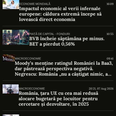
16:09
ECONOMIE MONDIALĂ
Impactul economic al verii infernale
europene: căldura extremă începe să
lovească direct economia
10:55
PIAȚĂ DE CAPITAL - FONDURI
BVB încheie săptămâna pe minus.
BET a pierdut 0,56%
09:41
MACROECONOMIE
Moody’s menține ratingul României la Baa3,
dar păstrează perspectiva negativă.
Negrescu: România „nu a câștigat nimic, a
evitat o pierdere”
20:21, 07 Aug 2026
MACROECONOMIE
România, țara UE cu cea mai redusă
alocare bugetară pe locuitor pentru
cercetare și dezvoltare, în 2025