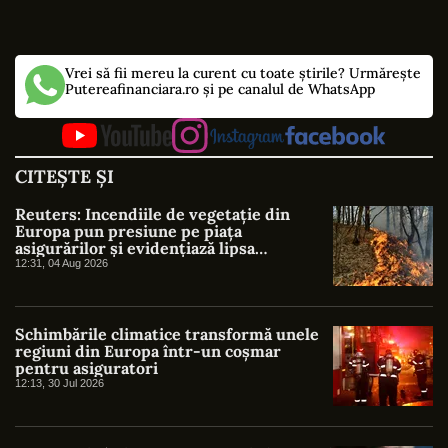
Vrei să fii mereu la curent cu toate știrile? Urmărește
Putereafinanciara.ro și pe canalul de WhatsApp
CITEȘTE ȘI
Reuters: Incendiile de vegetație din
Europa pun presiune pe piața
asigurărilor și evidențiază lipsa
protecției împotriva riscurilor climatice
12:31, 04 Aug 2026
Schimbările climatice transformă unele
regiuni din Europa într-un coșmar
pentru asiguratori
12:13, 30 Jul 2026