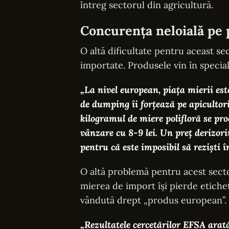
întreg sectorul din agricultură.
Concurența neloială pe 
O altă dificultate pentru aceast se
importate. Produsele vin în special
„La nivel european, piața mierii est
de dumping îi forțează pe apicultor
kilogramul de miere polifloră se prod
vânzare cu 8-9 lei. Un preț derizor
pentru că este imposibil să reziști î
O altă problemă pentru acest secto
mierea de import își pierde etiche
vândută drept „produs european”.
„Rezultatele cercetărilor EFSA ara