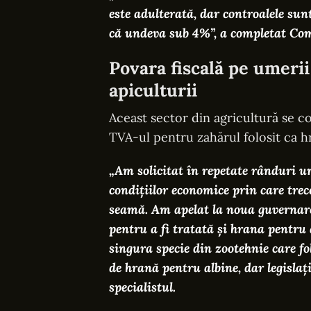
este adulterată, dar controalele sunt
că undeva sub 4%”, a completat Co
Povara fiscală pe umerii 
apiculturii
Aceast sector din agricultură se co
TVA-ul pentru zahărul folosit ca h
„Am solicitat în repetate rânduri u
condițiilor economice prin care tre
seamă. Am apelat la noua guvernare 
pentru a fi tratată și hrana pentru a
singura specie din zootehnie care fo
de hrană pentru albine, dar legislaț
specialistul.