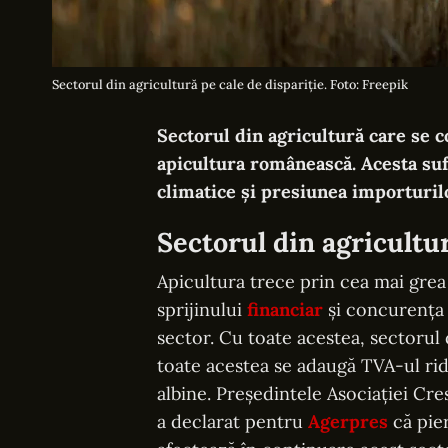
Sectorul din agricultură pe cale de dispariție. Foto: Freepik
Sectorul din agricultură care se c
apicultura românească. Acesta suf
climatice și presiunea importurilo
Sectorul din agricultur
Apicultura trece prin cea mai grea 
sprijinului
financiar
și concurența 
sector. Cu toate acestea, sectorul 
toate acestea se adaugă TVA-ul rid
albine. Președintele Asociației Cr
a declarat pentru
Agerpres
că pie