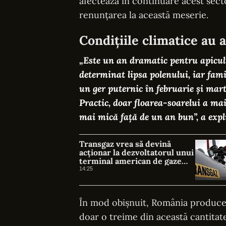
afectează în continuare acest secto
renunțarea la această meserie.
Condițiile climatice au a
„Este un an dramatic pentru apicul
determinat lipsa polenului, iar fami
un ger puternic în februarie și mart
Practic, doar floarea-soarelui a ma
mai mică față de un an bun”, a exp
Transgaz vrea să devină
acționar la dezvoltatorul unui
terminal american de gaze
naturale lichefiate
14:25
În mod obișnuit, România producea
doar o treime din această cantitate