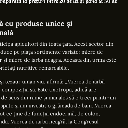
cumpărată la prețuri între 20 de lei și până la 50 de
ă cu produse unice și
nală
icipă apicultori din toată țara. Acest sector din
, aduce pe piață sortimente variate: miere de
ar și miere de iarbă neagră. Aceasta din urmă este
rietăți nutritive remarcabile.
i tezaur uman viu, afirmă: „Mierea de iarbă
 compoziția sa. Este tixotropă, adică are
 de scos din rame și mai ales să o treci printr-un
n spate și am investit o grămadă de bani. Mierea
ot ce ține de funcția endocrină, de colon,
roidă. Mierea de iarbă neagră, la Congresul