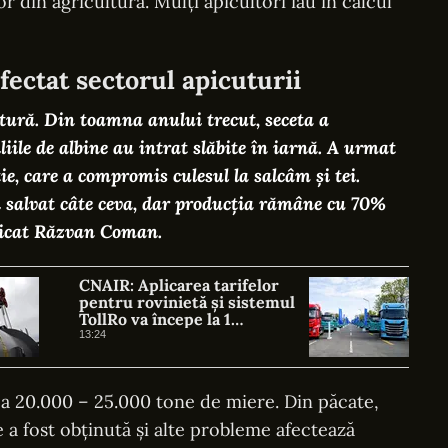
r din agricultură. Mulți apicultori iau în calcul
fectat sectorul apicuturii
tură. Din toamna anului trecut, seceta a
liile de albine au intrat slăbite în iarnă. A urmat
ie, care a compromis culesul la salcâm și tei.
i salvat câte ceva, dar producția rămâne cu 70%
licat Răzvan Coman.
CNAIR: Aplicarea tarifelor
pentru rovinietă și sistemul
TollRo va începe la 1
octombrie
13:24
 20.000 – 25.000 tone de miere. Din păcate,
 a fost obținută și alte probleme afectează