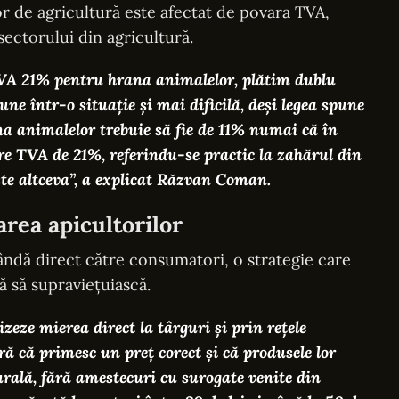
or de agricultură este afectat de povara TVA,
sectorului din agricultură.
TVA 21% pentru hrana animalelor, plătim dublu
pune într-o situație și mai dificilă, deși legea spune
a animalelor trebuie să fie de 11% numai că în
are TVA de 21%, referindu-se practic la zahărul din
este altceva”, a explicat Răzvan Coman.
area apicultorilor
ândă direct către consumatori, o strategie care
ă să supraviețuiască.
izeze mierea direct la târguri și prin rețele
ră că primesc un preț corect și că produsele lor
rală, fără amestecuri cu surogate venite din