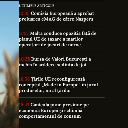
ULTIMELE ARTICOLE
12:35
Comisia Europeană a aprobat
preluarea eMAG de către Naspers
11:57
Malta conduce opoziția față de
planul UE de taxare a marilor
operatori de jocuri de noroc
10:28
Bursa de Valori București a
închis în scădere ședința de joi
16:58
Țările UE reconfigurează
conceptul „Made in Europe” în jurul
produselor, nu al țărilor
15:47
Canicula pune presiune pe
economia Europei și schimbă
comportamentul de consum