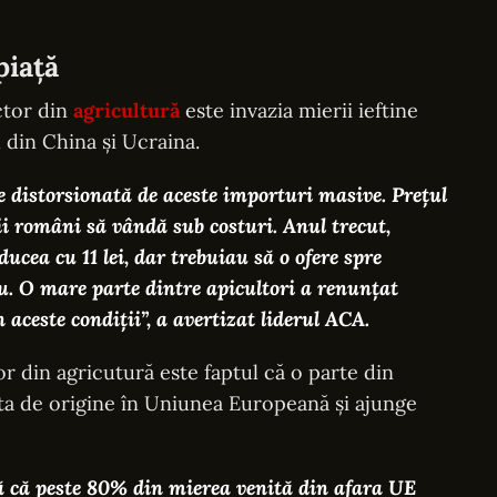
piață
ctor din
agricultură
este invazia mierii ieftine
 din China și Ucraina.
e distorsionată de aceste importuri masive. Prețul
ii români să vândă sub costuri. Anul trecut,
ucea cu 11 lei, dar trebuiau să o ofere spre
iu. O mare parte dintre apicultori a renunțat
n aceste condiții”, a avertizat liderul ACA.
r din agricutură este faptul că o parte din
ta de origine în Uniunea Europeană și ajunge
tă că peste 80% din mierea venită din afara UE