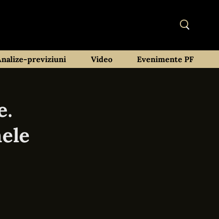
Analize-previziuni
Video
Evenimente PF
e.
nele