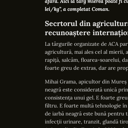
afară. Aici la târg mierea poate fi 
lei/kg”, a completat Coman.
Secrtorul din agricultur
recunoaștere internațio
La târgurile organizate de ACA part
agricultură, mai ales cel al mierii
rapiță, salcâm, floarea-soarelui, d
foarte greu de extras, dar are prop
Mihai Grama, apicultor din Mureș ș
neagră este considerată unică prin
consistența unui gel. E foarte greu
filtru. E foarte multă tehnologie î
de iarbă neagră este bună pentru t
infecții urinare, tranzit, glandă ti