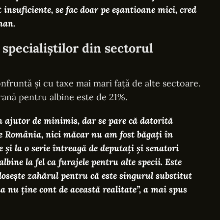
 insuficiente, se fac doar pe eșantioane mici, cred
man.
specialiștilor din sectorul
nfruntă și cu taxe mai mari față de alte sectoare.
rană pentru albine este de 21%.
n ajutor de minimis, dar se pare că datorită
ce România, nici măcar nu am fost băgați în
și la o serie întreagă de deputați și senatori
lbine la fel ca furajele pentru alte specii. Este
losește zahărul pentru că este singurul substitut
ia nu ține cont de această realitate”, a mai spus