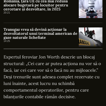
România, țara UE cu cea mai redusă
alocare bugetară pe locuitor pentru
cercetare și dezvoltare, în 2025
20:21
Transgaz vrea să devină acționar la
dezvoltatorul unui terminal american de
gaze naturale lichefiate
14:25
Expertul feroviar Jon Worth descrie un blocaj
structural: „Cei care ar putea acționa nu vor să o
facă, iar cei care vor să o facă nu au mijloacele.”
Deși trenurile sunt adesea complet rezervate cu
luni înainte, acest lucru nu schimbă
comportamentul operatorilor, pentru care
bilanțurile contabile rămân decisive.