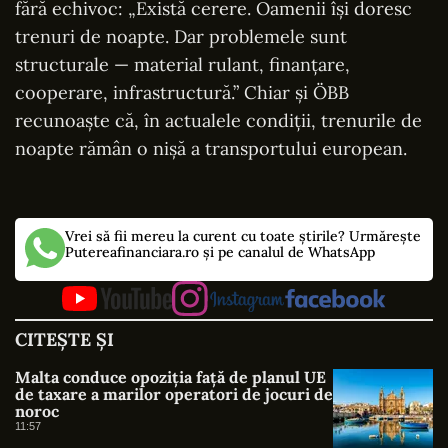
fără echivoc: „Există cerere. Oamenii își doresc
trenuri de noapte. Dar problemele sunt
structurale — material rulant, finanțare,
cooperare, infrastructură.” Chiar și ÖBB
recunoaște că, în actualele condiții, trenurile de
noapte rămân o nișă a transportului european.
Vrei să fii mereu la curent cu toate știrile? Urmărește
Putereafinanciara.ro și pe canalul de WhatsApp
CITEȘTE ȘI
Malta conduce opoziția față de planul UE
de taxare a marilor operatori de jocuri de
noroc
11:57