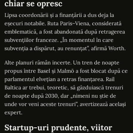
chiar se opresc
Lipsa coordonării și a finanțării a dus deja la
eșecuri notabile. Ruta Paris–Viena, considerată
emblematică, a fost abandonată după retragerea
subvențiilor franceze. „În momentul în care
subvenția a dispărut, au renunțat”, afirmă Worth.
Alte planuri rămân incerte. Un tren de noapte
propus între Basel și Malmö a fost blocat după ce
parlamentul elvețian a retras finanțarea. Rail
Baltica ar trebui, teoretic, să găzduiască trenuri
de noapte după 2030, dar „nimeni nu știe de
unde vor veni aceste trenuri”, avertizează același
expert.
Startup-uri prudente, viitor