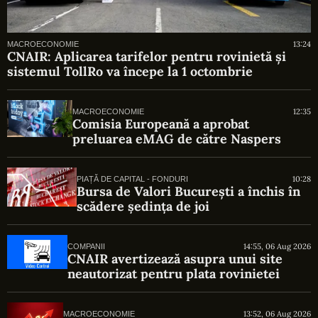
13:24
MACROECONOMIE
CNAIR: Aplicarea tarifelor pentru rovinietă și
sistemul TollRo va începe la 1 octombrie
12:35
MACROECONOMIE
Comisia Europeană a aprobat
preluarea eMAG de către Naspers
10:28
PIAȚĂ DE CAPITAL - FONDURI
Bursa de Valori București a închis în
scădere ședința de joi
14:55, 06 Aug 2026
COMPANII
CNAIR avertizează asupra unui site
neautorizat pentru plata rovinietei
13:52, 06 Aug 2026
MACROECONOMIE