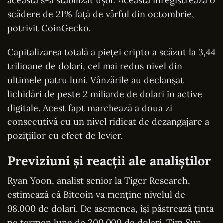
aceasta s-a stabilizat ușor. Aceasta înregistrează o
scădere de 21% față de vârful din octombrie,
potrivit CoinGecko.
Capitalizarea totală a pieței cripto a scăzut la 3,44
trilioane de dolari, cel mai redus nivel din
ultimele patru luni. Vânzările au declanșat
lichidări de peste 2 miliarde de dolari în active
digitale. Acest fapt marchează a doua zi
consecutivă cu un nivel ridicat de dezangajare a
pozițiilor cu efect de levier.
Previziuni și reacții ale analiștilor
Ryan Yoon, analist senior la Tiger Research,
estimează că Bitcoin va menține nivelul de
98.000 de dolari. De asemenea, își păstrează ținta
pe termen lung de 200.000 de dolari. Tim Sun,