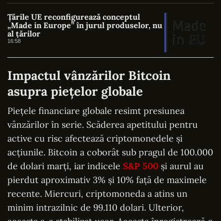
Țările UE reconfigurează conceptul
„Made in Europe” în jurul produselor, nu
al țărilor
16:58
Impactul vânzărilor Bitcoin
asupra piețelor globale
Piețele financiare globale resimt presiunea
vânzărilor în serie. Scăderea apetitului pentru
active cu risc afectează criptomonedele și
acțiunile. Bitcoin a coborât sub pragul de 100.000
de dolari marți, iar indicele
S&P 500
și aurul au
pierdut aproximativ 3% și 10% față de maximele
recente. Miercuri, criptomoneda a atins un
minim intrazilnic de 99.110 dolari. Ulterior,