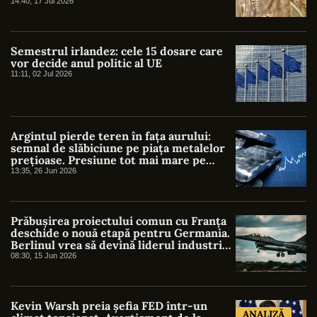
14:40, 17 Jul 2026
Semestrul irlandez: cele 15 dosare care
vor decide anul politic al UE
11:11, 02 Jul 2026
Argintul pierde teren în fața aurului:
semnal de slăbiciune pe piața metalelor
prețioase. Presiune tot mai mare pe
argint după maximele din ianuarie
13:35, 26 Jun 2026
Prăbușirea proiectului comun cu Franța
deschide o nouă etapă pentru Germania.
Berlinul vrea să devină liderul industriei
aerospațiale europene. Ce ar trebui să
08:30, 15 Jun 2026
facă România?
Kevin Warsh preia șefia FED într-un
ANALIZĂ