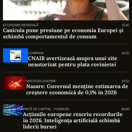
15:47
ECONOMIE MONDIALĂ
Canicula pune presiune pe economia Europei și
schimbă comportamentul de consum
14:55
COMPANII
CNAIR avertizează asupra unui site
neautorizat pentru plata rovinietei
13:52
MACROECONOMIE
Nazare: Guvernul menține estimarea de
creștere economică de 0,1% în 2026
10:49
PIAȚĂ DE CAPITAL - FONDURI
Acțiunile europene rescriu recordurile
în 2026. Inteligența artificială schimbă
liderii bursei