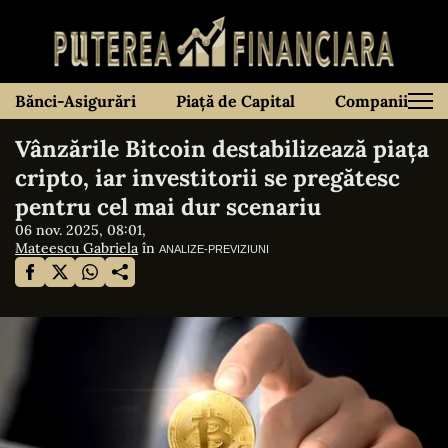
Bănci-Asigurări
Piață de Capital
Companii
Vânzările Bitcoin destabilizează piața
cripto, iar investitorii se pregătesc
pentru cel mai dur scenariu
06 nov. 2025, 08:01,
Mateescu Gabriela
în
ANALIZE-PREVIZIUNI