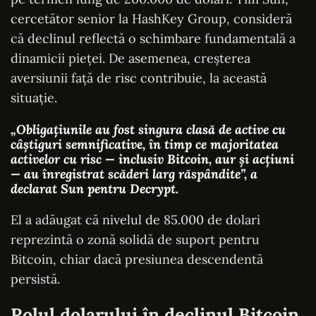
cercetător senior la HashKey Group, consideră
că declinul reflectă o schimbare fundamentală a
dinamicii pieței. De asemenea, creșterea
aversiunii față de risc contribuie, la această
situație.
„Obligațiunile au fost singura clasă de active cu
câștiguri semnificative, în timp ce majoritatea
activelor cu risc — inclusiv Bitcoin, aur și acțiuni
— au înregistrat scăderi larg răspândite”, a
declarat Sun pentru Decrypt.
El a adăugat că nivelul de 85.000 de dolari
reprezintă o zonă solidă de suport pentru
Bitcoin, chiar dacă presiunea descendentă
persistă.
Rolul dolarului în declinul Bitcoin