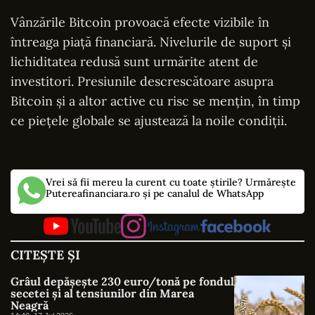
Vânzările Bitcoin provoacă efecte vizibile în
întreaga piață financiară. Nivelurile de suport și
lichiditatea redusă sunt urmărite atent de
investitori. Presiunile descrescătoare asupra
Bitcoin și a altor active cu risc se mențin, în timp
ce piețele globale se ajustează la noile condiții.
Vrei să fii mereu la curent cu toate știrile? Urmărește
Putereafinanciara.ro și pe canalul de WhatsApp
CITEȘTE ȘI
Grâul depășește 230 euro/tonă pe fondul
secetei și al tensiunilor din Marea
Neagră