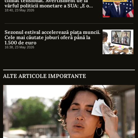
climat tensionat. Avertisment de la
vârful politicii monetare a SUA: „E o
nebunie să vorbești despre reduceri de
18:40, 23 May 2026
dobândă în viitorul apropiat”
Sezonul estival accelerează piața muncii.
Cele mai căutate joburi oferă până la
1.500 de euro
16:38, 23 May 2026
ALTE ARTICOLE IMPORTANTE