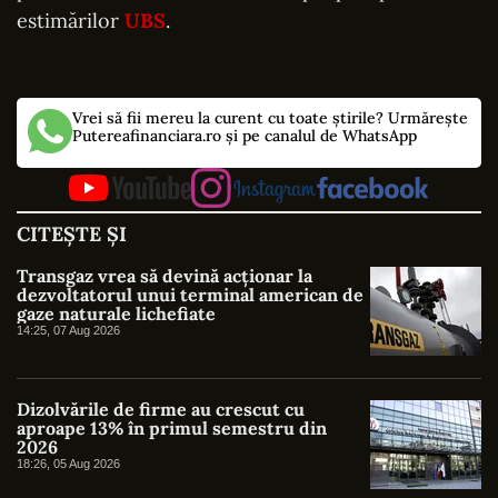
estimărilor
UBS
.
Vrei să fii mereu la curent cu toate știrile? Urmărește
Putereafinanciara.ro și pe canalul de WhatsApp
CITEȘTE ȘI
Transgaz vrea să devină acționar la
dezvoltatorul unui terminal american de
gaze naturale lichefiate
14:25, 07 Aug 2026
Dizolvările de firme au crescut cu
aproape 13% în primul semestru din
2026
18:26, 05 Aug 2026