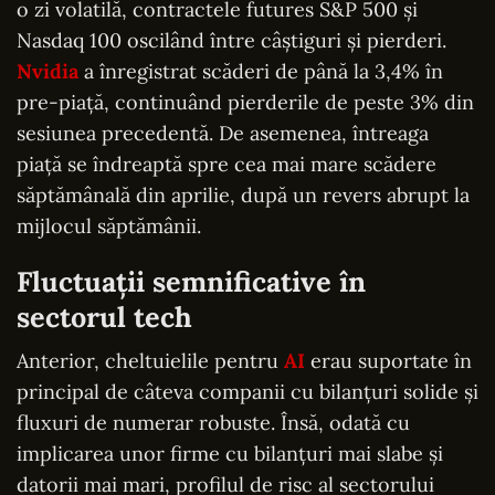
o zi volatilă, contractele futures S&P 500 și
Nasdaq 100 oscilând între câștiguri și pierderi.
Nvidia
a înregistrat scăderi de până la 3,4% în
pre-piață, continuând pierderile de peste 3% din
sesiunea precedentă. De asemenea, întreaga
piață se îndreaptă spre cea mai mare scădere
săptămânală din aprilie, după un revers abrupt la
mijlocul săptămânii.
Fluctuații semnificative în
sectorul tech
Anterior, cheltuielile pentru
AI
erau suportate în
principal de câteva companii cu bilanțuri solide și
fluxuri de numerar robuste. Însă, odată cu
implicarea unor firme cu bilanțuri mai slabe și
datorii mai mari, profilul de risc al sectorului