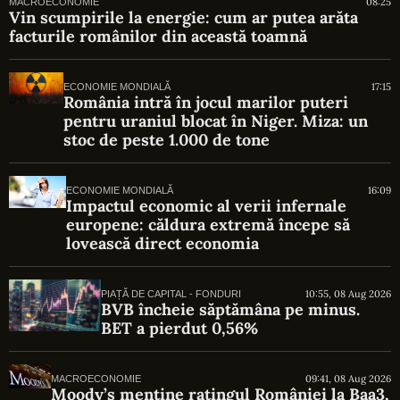
08:25
MACROECONOMIE
Vin scumpirile la energie: cum ar putea arăta
facturile românilor din această toamnă
17:15
ECONOMIE MONDIALĂ
România intră în jocul marilor puteri
pentru uraniul blocat în Niger. Miza: un
stoc de peste 1.000 de tone
16:09
ECONOMIE MONDIALĂ
Impactul economic al verii infernale
europene: căldura extremă începe să
lovească direct economia
10:55, 08 Aug 2026
PIAȚĂ DE CAPITAL - FONDURI
BVB încheie săptămâna pe minus.
BET a pierdut 0,56%
09:41, 08 Aug 2026
MACROECONOMIE
Moody’s menține ratingul României la Baa3,