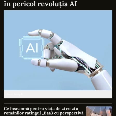
în pericol revoluția AI
Foto: Freepik
Ce înseamnă pentru viața de zi cu zi a
românilor ratingul „Baa3 cu perspectivă