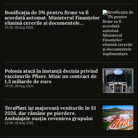
Bonificația de 3% pentru firme va fi
acordată automat. Ministerul Finanțelor
elimină cererile și documentele
suplimentare
15:30, 05 Aug 2026
Polonia atacă în instanță decizia privind
vaccinurile Pfizer. Miza: un contract de
1,3 miliarde de euro
14:05, 05 Aug 2026
TeraPlast își majorează veniturile în S1
2026, dar rămâne pe pierdere.
Ambalajele susțin revenirea grupului
12:48, 05 Aug 2026