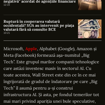
negativă” acordat de agențiile financiare
12:15
Ruptură în cooperarea valutară
occidentală? SUA au intervenit pe piața
valutară fără să consulte BCE
10:21
Microsoft,
Apple
, Alphabet (Google), Amazon și
Meta (Facebook) formează așa-numitul „Big
Tech”. Este grupul marilor companii tehnologice
care astăzi investesc masiv în sectorul AI. Cu
toate acestea, Wall Street este din ce în ce mai
îngrijorată de gradul de îndatorare pe care „Big
Tech” îl asumă pentru a-și construi
infrastructura AI. Și asta, pe fondul temerilor tot
mai mari privind apariția unei bule speculative,