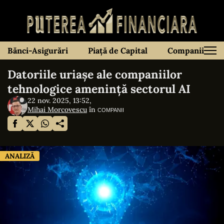
Bănci-Asigurări
Piață de Capital
Companii
Datoriile uriașe ale companiilor
tehnologice amenință sectorul AI
22 nov. 2025, 13:52,
Mihai Morcovescu
în
COMPANII
ANALIZĂ