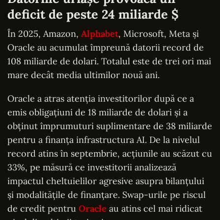
deficit de peste 24 miliarde $
În 2025, Amazon,
Alphabet
, Microsoft, Meta și
Oracle au acumulat împreună datorii record de
108 miliarde de dolari. Totalul este de trei ori mai
mare decât media ultimilor nouă ani.
Oracle a atras atenția investitorilor după ce a
emis obligațiuni de 18 miliarde de dolari și a
obținut împrumuturi suplimentare de 38 miliarde
pentru a finanța infrastructura AI. De la nivelul
record atins în septembrie, acțiunile au scăzut cu
33%, pe măsură ce investitorii analizează
impactul cheltuielilor agresive asupra bilanțului
și modalitățile de finanțare. Swap-urile pe riscul
de credit pentru
Oracle
au atins cel mai ridicat