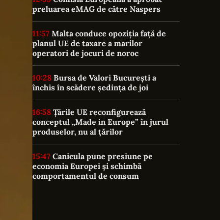
preluarea eMAG de către Naspers
11:57
Malta conduce opoziția față de
planul UE de taxare a marilor
operatori de jocuri de noroc
10:28
Bursa de Valori București a
închis în scădere ședința de joi
16:58
Țările UE reconfigurează
conceptul „Made in Europe” în jurul
produselor, nu al țărilor
15:47
Canicula pune presiune pe
economia Europei și schimbă
comportamentul de consum