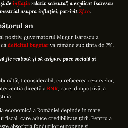
 şi de
inflaţie
relativ scăzută”, a explicat Isărescu
mestrial asupra inflației, potrivit
Zf.ro
.
mătorul an
al pozitiv, guvernatorul Mugur Isărescu a
l că
deficitul bugetar
va rămâne sub ținta de 7%.
 fie realistă și să asigure pace socială și
mbunătățit considerabil, cu refacerea rezervelor,
intervenția directă a
BNR
, care, dimpotrivă, a
stuia.
uția economică a României depinde în mare
fiscal, care aduce credibilitate țării. Pentru a
 este absorbția fondurilor europene și