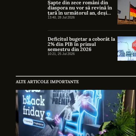
Șapte din zece români din
diaspora nu vor să revină în
țară în următorul an, deși
majoritatea investesc deja în
13:40, 28 Jul 2026
România
Deficitul bugetar a coborât la
2% din PIB în primul
semestru din 2026
10:21, 25 Jul 2026
ALTE ARTICOLE IMPORTANTE