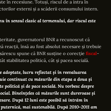
 în recesiune. Totuși, riscul de a intra în
ctorilor externi și a scăderii consumului intern.
u în sensul clasic al termenului, dar riscul este
usteritate, guvernatorul BNR a recunoscut că
 reacții, însă au fost absolut necesare și trebuie
sărescu spune că BNR susține o corecție
fiscal
-
ât stabilitatea politică, cât și pacea socială.
adoptate, lucru reflectat și în reevaluarea
buie continuat cu măsurile din etapa a doua şi
ate politică şi de pace socială. Nu vorbesc despre
social. Bineînţeles că măsurile sunt dureroase şi
esare. După 12 luni este posibil să intrăm în
 puternică, mai sustenabilă. După 2010-2011 am