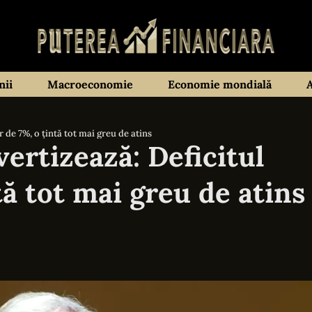
ii
Macroeconomie
Economie mondială
de 7%, o țintă tot mai greu de atins
ertizează: Deficitul
tă tot mai greu de atins