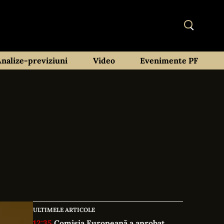
Analize-previziuni
Video
Evenimente PF
ULTIMELE ARTICOLE
12:35
Comisia Europeană a aprobat