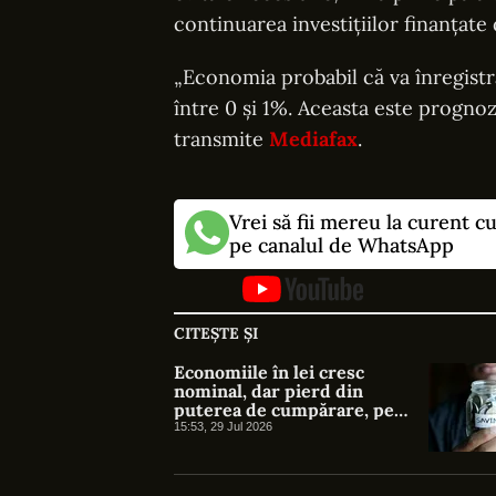
continuarea investițiilor finanțate 
„Economia probabil că va înregistr
între 0 și 1%. Aceasta este progno
transmite
Mediafax
.
Vrei să fii mereu la curent c
pe canalul de WhatsApp
CITEȘTE ȘI
Economiile în lei cresc
nominal, dar pierd din
puterea de cumpărare, pe
fondul inflației
15:53, 29 Jul 2026