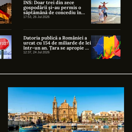
INS: Doar trei din zece
gospodării și-au permis o
săptămână de concediu în
afara locuinței în 2025
17:53, 26 Jul 2026
Datoria publică a României a
urcat cu 154 de miliarde de lei
într-un an. Țara se apropie de
pragul de 60% din PIB
12:37, 24 Jul 2026