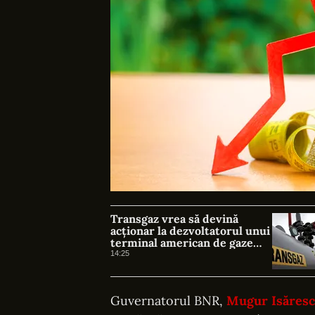
Transgaz vrea să devină
acționar la dezvoltatorul unui
terminal american de gaze
naturale lichefiate
14:25
Guvernatorul BNR,
Mugur Isăres