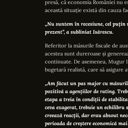
presă, că economia României nu este
această situație există din cauza fa
„Nu suntem în recesiune, cel puțin n
prezent”, a subliniat Isărescu.
Referitor la măsurile fiscale de a
acestea sunt dureroase și generează
continuate. De asemenea, Mugur I
bugetară realistă, care să asigure at
„Am făcut un pas major cu măsurile 
pozitivă a agențiilor de rating. Tre
etapa a treia în condiţii de stabilit
ceva exagerat, trebuie un echilibru 
creează reacţii, dar erau absout nec
perioada de creştere economică mai