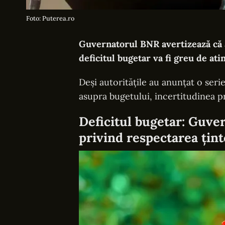
Foto: Puterea.ro
Guvernatorul BNR avertizează că a
deficitul bugetar va fi greu de at
Deși autoritățile au anunțat o ser
asupra bugetului, incertitudinea pr
Deficitul bugetar: Guve
privind respectarea țint