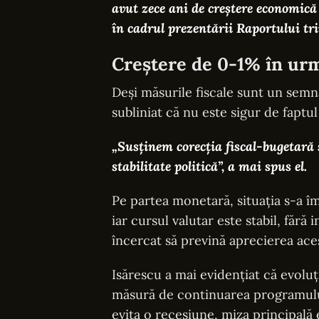
avut zece ani de creştere economică
în cadrul prezentării Raportului tri
Creștere de 0-1% în ur
Deși măsurile fiscale sunt un semn
subliniat că nu este sigur de faptu
„Susținem corecția fiscal-bugetară să
stabilitate politică”, a mai spus el.
Pe partea monetară, situația s-a î
iar cursul valutar este stabil, fără 
încercat să prevină aprecierea ace
Isărescu a mai evidențiat că evol
măsură de continuarea programului 
evita o recesiune, miza principală