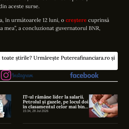
din aceste surse.
a, în următoarele 12 luni, o
creștere
cuprinsă
za mea”, a concluzionat guvernatorul BNR,
u toate știrile? Urmărește Putereafinanciara.ro și
IT-ul rămâne lider la salarii.
Petrolul și gazele, pe locul doi
în clasamentul celor mai bine
plătite domenii
15:34, 28 Jul 2026