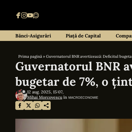
Bănci-Asigurări
Piață de Capital
Compan
Prima pagină
»
Guvernatorul BNR avertizează: Deficitul bugetar 
Guvernatorul BNR av
bugetar de 7%, o țin
12 aug. 2025, 15:07,
Mihai Morcovescu
în
MACROECONOMIE