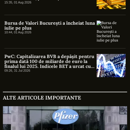
americani au atras cel mai mare interes
15:35, 01 Aug 2026
Bursa de Valori București a încheiat luna
iulie pe plus
10:44, 01 Aug 2026
PwC: Capitalizarea BVB a depășit pentru
prima dată 100 de miliarde de euro la
finalul lui 2025. Indicele BET a urcat cu
46%
09:26, 31 Jul 2026
ALTE ARTICOLE IMPORTANTE