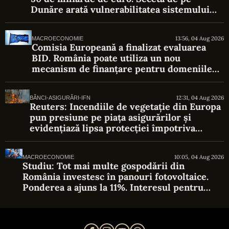
Dunăre arată vulnerabilitatea sistemului
energetic
13:56, 04 Aug 2026
MACROECONOMIE
Comisia Europeană a finalizat evaluarea
BID. România poate utiliza un nou
mecanism de finanțare pentru domeniile
strategice
12:31, 04 Aug 2026
BĂNCI-ASIGURĂRI-IFN
Reuters: Incendiile de vegetație din Europa
pun presiune pe piața asigurărilor și
evidențiază lipsa protecției împotriva
riscurilor climatice
10:05, 04 Aug 2026
MACROECONOMIE
Studiu: Tot mai multe gospodării din
România investesc în panouri fotovoltaice.
Ponderea a ajuns la 11%. Interesul pentru
producerea propriei energii rămâne ridicat,
iar bateriile de stocare câștigă teren