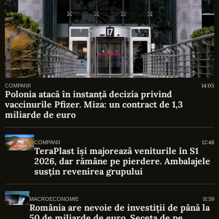
14:05
COMPANII
Polonia atacă în instanță decizia privind
vaccinurile Pfizer. Miza: un contract de 1,3
miliarde de euro
12:48
COMPANII
TeraPlast își majorează veniturile în S1
2026, dar rămâne pe pierdere. Ambalajele
susțin revenirea grupului
11:59
MACROECONOMIE
România are nevoie de investiții de până la
50 de miliarde de euro. Seceta de pe