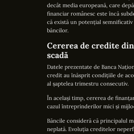
decât media europeană, care depăș
financiar românesc este încă subd
că există un potențial semnificativ
băncilor.
Cererea de credite din
scadă
Datele prezentate de Banca Național
credit au înăsprit condițiile de 
al șaptelea trimestru consecutiv.
În același timp, cererea de finanța
cazul întreprinderilor mici și mijloc
Băncile consideră că principalul m
neplată. Evoluția creditelor neperf