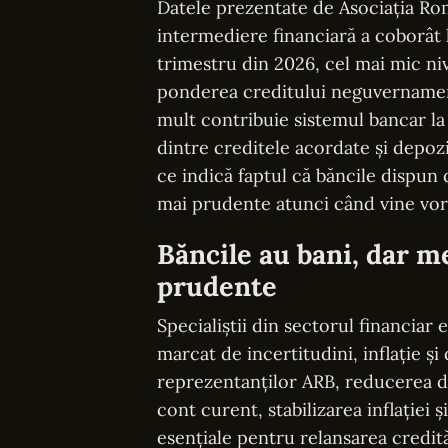
Datele prezentate de Asociația Ro
intermediere financiară a coborât l
trimestru din 2026, cel mai mic n
ponderea creditului neguvernamenta
mult contribuie sistemul bancar la
dintre creditele acordate și depozit
ce indică faptul că băncile dispun d
mai prudente atunci când vine vo
Băncile au bani, dar m
prudente
Specialiștii din sectorul financiar
marcat de incertitudini, inflație 
reprezentanților ARB, reducerea de
cont curent, stabilizarea inflației ș
esențiale pentru relansarea credită