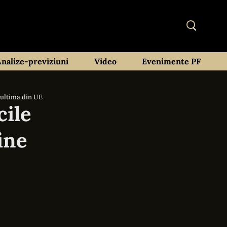
Analize-previziuni
Video
Evenimente PF
 ultima din UE
cile
ine