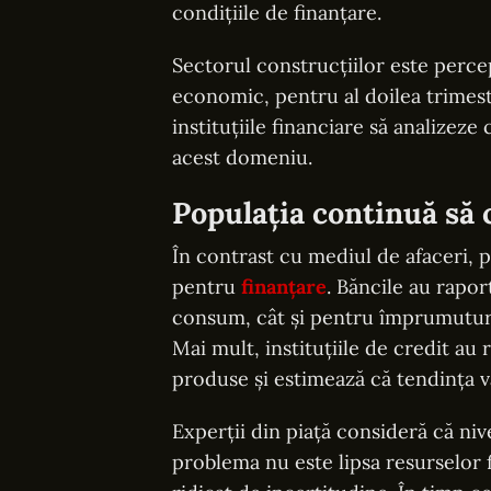
condițiile de finanțare.
Sectorul construcțiilor este perce
economic, pentru al doilea trimes
instituțiile financiare să analizeze 
acest domeniu.
Populația continuă să 
În contrast cu mediul de afaceri, p
pentru
finanțare
. Băncile au rapor
consum, cât și pentru împrumuturil
Mai mult, instituțiile de credit au
produse și estimează că tendința v
Experții din piață consideră că nive
problema nu este lipsa resurselor 