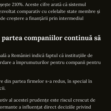
ește 210%. Aceste cifre arată că sistemul
ezvoltat comparativ cu celelalte state membre și
 de creștere a finanțării prin intermediul
 partea companiilor continuă să
ă a României indică faptul că instituțiile de
acordare a împrumuturilor pentru companii pentru
re din partea firmelor s-a redus, în special în
ii.
otiv al acestei prudențe este riscul crescut de
ormante a influențat direct deciziile privind