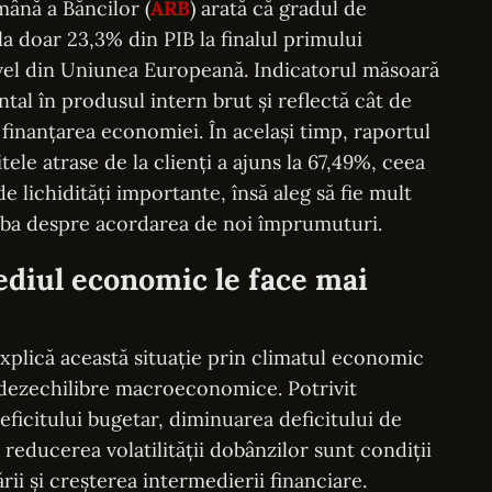
mână a Băncilor (
ARB
) arată că gradul de
a doar 23,3% din PIB la finalul primului
ivel din Uniunea Europeană. Indicatorul măsoară
l în produsul intern brut și reflectă cât de
 finanțarea economiei. În același timp, raportul
ele atrase de la clienți a ajuns la 67,49%, ceea
e lichidități importante, însă aleg să fie mult
rba despre acordarea de noi împrumuturi.
ediul economic le face mai
 explică această situație prin climatul economic
și dezechilibre macroeconomice. Potrivit
ficitului bugetar, diminuarea deficitului de
i reducerea volatilității dobânzilor sunt condiții
rii și creșterea intermedierii financiare.