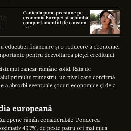
Canicula pune presiune pe
economia Europei și schimbă
comportamentul de consum
15:47
e a educației financiare și o reducere a economiei
mportante pentru dezvoltarea pieței creditului.
ă sistemul bancar rămâne solid. Rata de
inalul primului trimestru, un nivel care confirmă
 de a absorbi eventuale șocuri economice și de a
dia europeană
i Europene rămân considerabile. Ponderea
roximativ 49,7%, de peste patru ori mai mică