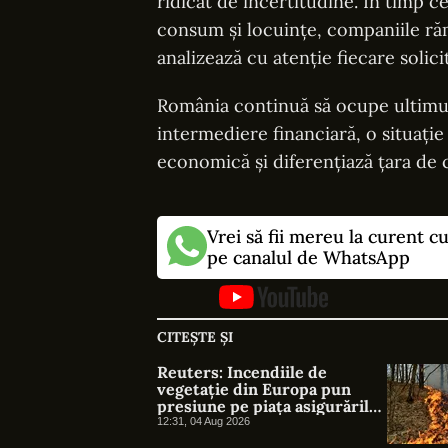
ridicat de incertitudine. În timp 
consum și locuințe, companiile rămâ
analizează cu atenție fiecare solici
România continuă să ocupe ultimul
intermediere financiară, o situație
economică și diferențiază țara de 
Vrei să fii mereu la curent c
pe canalul de WhatsApp
CITEȘTE ȘI
Reuters: Incendiile de
vegetație din Europa pun
presiune pe piața asigurărilor
și evidențiază lipsa protecției
12:31, 04 Aug 2026
împotriva riscurilor climatice