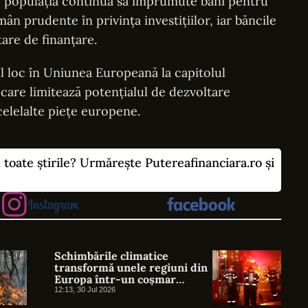
ce populația continuă să împrumute bani pentru
n prudente în privința investițiilor, iar băncile
tare de finanțare.
 loc în Uniunea Europeană la capitolul
 care limitează potențialul de dezvoltare
celelalte piețe europene.
u toate știrile? Urmărește Putereafinanciara.ro și
Schimbările climatice
transformă unele regiuni din
Europa într-un coșmar
pentru asiguratori
12:13, 30 Jul 2026