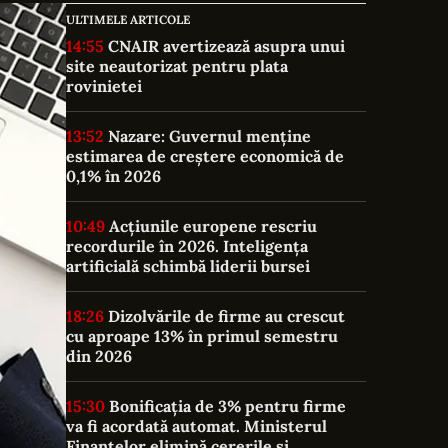
ULTIMELE ARTICOLE
14:55
CNAIR avertizează asupra unui
site neautorizat pentru plata
rovinietei
13:52
Nazare: Guvernul menține
estimarea de creștere economică de
0,1% în 2026
10:49
Acțiunile europene rescriu
recordurile în 2026. Inteligența
artificială schimbă liderii bursei
18:26
Dizolvările de firme au crescut
cu aproape 13% în primul semestru
din 2026
15:30
Bonificația de 3% pentru firme
va fi acordată automat. Ministerul
Finanțelor elimină cererile și