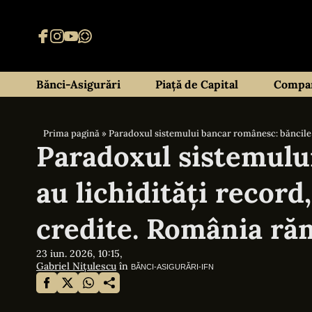
Bănci-Asigurări
Piață de Capital
Compan
Prima pagină
»
Paradoxul sistemului bancar românesc: băncile 
Paradoxul sistemulu
au lichidități record
credite. România ră
23 iun. 2026, 10:15,
Gabriel Nițulescu
în
BĂNCI-ASIGURĂRI-IFN