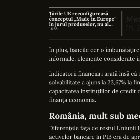
Țările UE reconfigurează
conceptul „Made in Europe”
în jurul produselor, nu al
țărilor
16:58
În plus, băncile cer o îmbunătățir
informale, elemente considerate i
Indicatorii financiari arată însă c
solvabilitate a ajuns la 23,67% la f
capacitatea instituțiilor de credit
finanța economia.
România, mult sub me
Diferențele față de restul Uniuni
activelor bancare în PIB era de ap