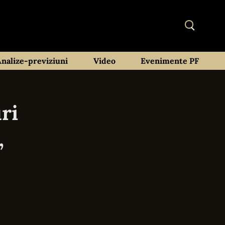
Analize-previziuni
Video
Evenimente PF
ri
,