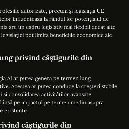
ofesiile autorizate, precum și legislația UE
telor influențează la rândul lor potențialul de
ia are un cadru legislativ mai flexibil decât alte
e legislației pot limita beneficiile economice ale
ung privind câștigurile din
ogia AI ar putea genera pe termen lung
ive. Acestea ar putea conduce la creșteri stabile
ii și consolidarea activităților avansate
ă însă pe impactul pe termen mediu asupra
e existente.
ivind câștigurile din