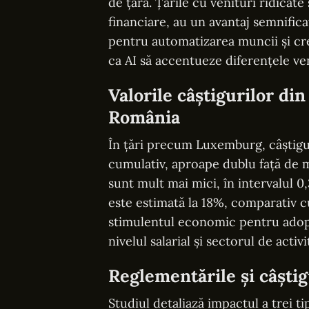
de țară. Țările cu venituri ridicate
financiare, au un avantaj semnifica
pentru automatizarea muncii și creș
ca AI să accentueze diferențele ven
Valorile câștigurilor di
România
În țări precum Luxemburg, câștigur
cumulativ, aproape dublu față de 
sunt mult mai mici, în intervalul 
este estimată la 18%, comparativ c
stimulentul economic pentru adopta
nivelul salarial și sectorul de activi
Reglementările și câștig
Studiul detaliază impactul a trei t