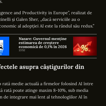
s.
ligence and Productivity in Europe”, realizat de
nelli și Galen Sher, „dacă serviciile au o
onomic al adopției AI este la rândul său redus.”
Nazare: Guvernul menține
estimarea de creștere
economică de 0,1% în 2026
13:52
fectele asupra câștigurilor din
 rată medie actuală a firmelor folosind AI între
tă rată poate atinge maxim 8-10%, sub media
 de integrare mai lent al tehnologiilor AI în