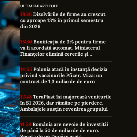
ULTIMELE ARTICOLE
18:26
Dizolvările de firme au crescut
cu aproape 13% în primul semestru
din 2026
15:30
Bonificația de 3% pentru firme
va fi acordată automat. Ministerul
Finanțelor elimină cererile și
documentele suplimentare
14:05
Polonia atacă în instanță decizia
privind vaccinurile Pfizer. Miza: un
contract de 1,3 miliarde de euro
12:48
TeraPlast își majorează veniturile
în S1 2026, dar rămâne pe pierdere.
Ambalajele susțin revenirea grupului
11:59
România are nevoie de investiții
de până la 50 de miliarde de euro.
Seceta de pe Dunăre arată