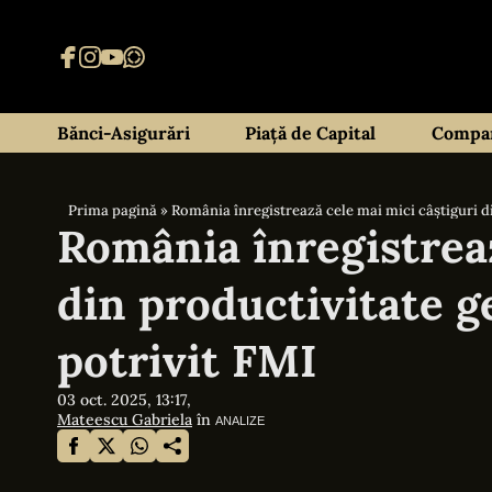
Bănci-Asigurări
Piață de Capital
Compan
Prima pagină
»
România înregistrează cele mai mici câștiguri d
România înregistreaz
din productivitate g
potrivit FMI
03 oct. 2025, 13:17,
Mateescu Gabriela
în
ANALIZE