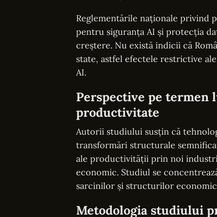
Reglementările naționale privind pr
pentru siguranța AI și protecția da
creștere. Nu există indicii că Român
state, astfel efectele restrictive al
AI.
Perspective pe termen l
productivitate
Autorii studiului susțin că tehnol
transformări structurale semnificat
ale productivității prin noi industr
economic. Studiul se concentreaz
sarcinilor și structurilor economic
Metodologia studiului pr