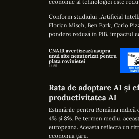
economic al tehnologiei este redu
Conform studiului „Artificial Intel
Florian Misch, Ben Park, Carlo Pizzi
pondere redusă în PIB, impactul ec
CNAIR avertizează asupra
unui site neautorizat pentru
plata rovinietei
14:55
Rata de adoptare AI și e
productivitatea AI
Estimările pentru România indică o
4% și 8%. Pe termen mediu, aceas
europeană. Aceasta reflectă un ritm
economia țării.