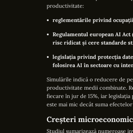
productivitate:
reglementările privind ocupații
Regulamentul european AI Act (20
risc ridicat și cere standarde st
legislația privind protecția dat
folosirea AI în sectoare cu inte
Simulările indică o reducere de pe
productivitate medii combinate. R
fiecare în jur de 15%, iar legislaț
este mai mic decât suma efectelor 
Creșteri microeconomice
Studiul sumarizează numeroase inv