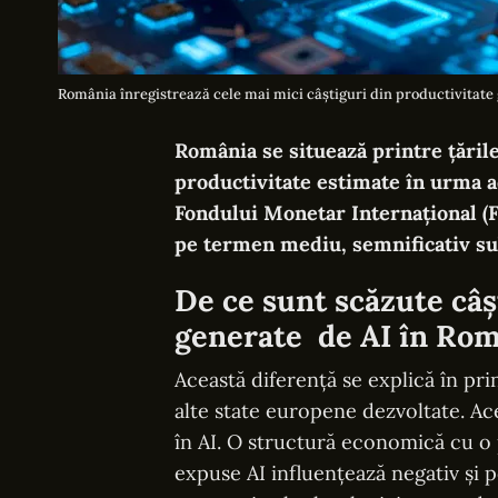
România înregistrează cele mai mici câștiguri din productivitate 
România se situează printre țăril
productivitate estimate în urma ado
Fondului Monetar Internațional (F
pe termen mediu, semnificativ su
De ce sunt scăzute câș
generate de AI în Ro
Această diferență se explică în pri
alte state europene dezvoltate. Ac
în AI. O structură economică cu o 
expuse AI influențează negativ și p