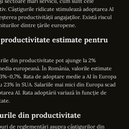
 și sectoare mari servicii, cum sunt cele
tiv. Câștigurile ridicate stimulează adoptarea AI
terea productivității angajaților. Există riscul
iturilor dintre țările europene.
n productivitate estimate pentru
ile din productivitate pot ajunge la 2%
media europeană. În România, valorile estimate
0,3%-0,7%. Rata de adoptare medie a AI în Europa
u 23% în SUA. Salariile mai mici din Europa scad
rea AI. Rata adoptării variază în funcție de
tate.
urile din productivitate
ipuri de reglementări asupra câștigurilor din