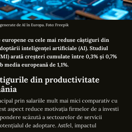
generate de AI în Europa. Foto: Freepik
e europene cu cele mai reduse câștiguri din
ptării inteligenței artificiale (AI).
Studiul
MI) arată creșteri cumulate între 0,3% și 0,7%
b media europeană de 1,1%.
tigurile din productivitate
mânia
ncipal prin salariile mult mai mici comparativ cu
est aspect reduce motivația firmelor de a investi
pondere scăzută a sectoarelor de servicii
otențialul de adoptare. Astfel, impactul