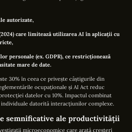
le autorizate,
24) care limitează utilizarea AI în aplicații cu
ricte,
elor personale (ex. GDPR), ce restricționează
nsitate mare de date.
ste 30% în ceea ce privește câștigurile din
eglementările ocupaționale și AI Act reduc
ia protecției datelor cu 10%. Impactul combinat
individuale datorită interacțiunilor complexe.
 semnificative ale productivității
estigații microeconomice care arată creșteri