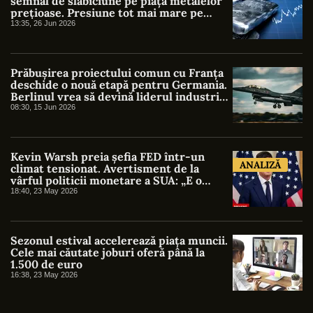
semnal de slăbiciune pe piața metalelor
prețioase. Presiune tot mai mare pe
argint după maximele din ianuarie
13:35, 26 Jun 2026
Prăbușirea proiectului comun cu Franța
deschide o nouă etapă pentru Germania.
Berlinul vrea să devină liderul industriei
aerospațiale europene. Ce ar trebui să
08:30, 15 Jun 2026
facă România?
Kevin Warsh preia șefia FED într-un
ANALIZĂ
climat tensionat. Avertisment de la
vârful politicii monetare a SUA: „E o
nebunie să vorbești despre reduceri de
18:40, 23 May 2026
dobândă în viitorul apropiat”
Sezonul estival accelerează piața muncii.
Cele mai căutate joburi oferă până la
1.500 de euro
16:38, 23 May 2026