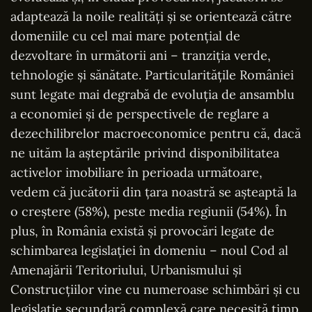
adaptează la noile realităţi şi se orientează către
domeniile cu cel mai mare potenţial de
dezvoltare în următorii ani – tranziţia verde,
tehnologie şi sănătate. Particularităţile României
sunt legate mai degrabă de evoluţia de ansamblu
a economiei şi de perspectivele de reglare a
dezechilibrelor macroeconomice pentru că, dacă
ne uităm la aşteptările privind disponibilitatea
activelor imobiliare în perioada următoare,
vedem că jucătorii din ţara noastră se aşteaptă la
o creştere (58%), peste media regiunii (54%). În
plus, în România există şi provocări legate de
schimbarea legislaţiei în domeniu – noul Cod al
Amenajării Teritoriului, Urbanismului şi
Construcţiilor vine cu numeroase schimbări şi cu
legislaţie secundară complexă care necesită timp