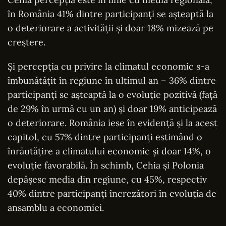
în România 41% dintre participanţi se aşteaptă la
o deteriorare a activităţii şi doar 18% mizează pe
creştere.
Şi percepţia cu privire la climatul economic s-a
îmbunătăţit în regiune în ultimul an – 36% dintre
participanţi se aşteaptă la o evoluţie pozitivă (faţă
de 29% în urmă cu un an) şi doar 19% anticipează
o deteriorare. România iese în evidenţă şi la acest
capitol, cu 57% dintre participanţi estimând o
înrăutăţire a climatului economic şi doar 14%, o
evoluţie favorabilă. În schimb, Cehia şi Polonia
depăşesc media din regiune, cu 45%, respectiv
40% dintre participanţi încrezători în evoluţia de
ansamblu a economiei.