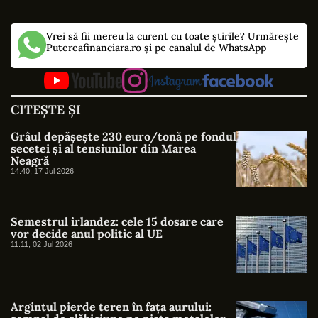
Vrei să fii mereu la curent cu toate știrile? Urmărește
Putereafinanciara.ro și pe canalul de WhatsApp
CITEȘTE ȘI
Grâul depășește 230 euro/tonă pe fondul
secetei și al tensiunilor din Marea
Neagră
14:40, 17 Jul 2026
Semestrul irlandez: cele 15 dosare care
vor decide anul politic al UE
11:11, 02 Jul 2026
Argintul pierde teren în fața aurului: