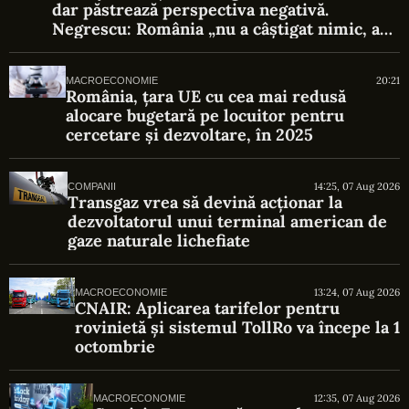
dar păstrează perspectiva negativă.
Negrescu: România „nu a câștigat nimic, a
evitat o pierdere”
20:21
MACROECONOMIE
România, țara UE cu cea mai redusă
alocare bugetară pe locuitor pentru
cercetare și dezvoltare, în 2025
14:25, 07 Aug 2026
COMPANII
Transgaz vrea să devină acționar la
dezvoltatorul unui terminal american de
gaze naturale lichefiate
13:24, 07 Aug 2026
MACROECONOMIE
CNAIR: Aplicarea tarifelor pentru
rovinietă și sistemul TollRo va începe la 1
octombrie
12:35, 07 Aug 2026
MACROECONOMIE