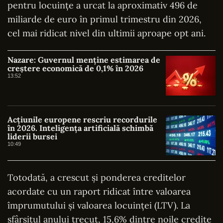
pentru locuințe a urcat la aproximativ 496 de
miliarde de euro în primul trimestru din 2026,
cel mai ridicat nivel din ultimii aproape opt ani.
Nazare: Guvernul menține estimarea de
creștere economică de 0,1% în 2026
13:52
Acțiunile europene rescriu recordurile
în 2026. Inteligența artificială schimbă
liderii bursei
10:49
Totodată, a crescut și ponderea creditelor
acordate cu un raport ridicat între valoarea
împrumutului și valoarea locuinței (LTV). La
sfârșitul anului trecut, 15,6% dintre noile credite