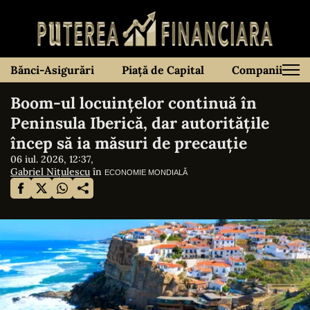
Bănci-Asigurări
Piață de Capital
Companii
Boom-ul locuințelor continuă în
Peninsula Iberică, dar autoritățile
încep să ia măsuri de precauție
06 iul. 2026, 12:37,
Gabriel Nițulescu
în
ECONOMIE MONDIALĂ