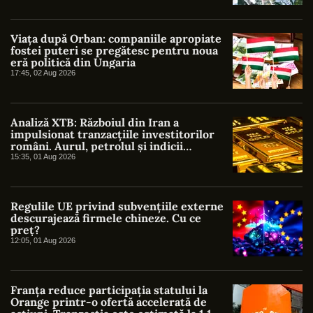
Viața după Orban: companiile apropiate
fostei puteri se pregătesc pentru noua
eră politică din Ungaria
17:45, 02 Aug 2026
Analiză XTB: Războiul din Iran a
impulsionat tranzacțiile investitorilor
români. Aurul, petrolul și indicii
americani au atras cel mai mare interes
15:35, 01 Aug 2026
Regulile UE privind subvențiile externe
descurajează firmele chineze. Cu ce
preț?
12:05, 01 Aug 2026
Franța reduce participația statului la
Orange printr-o ofertă accelerată de