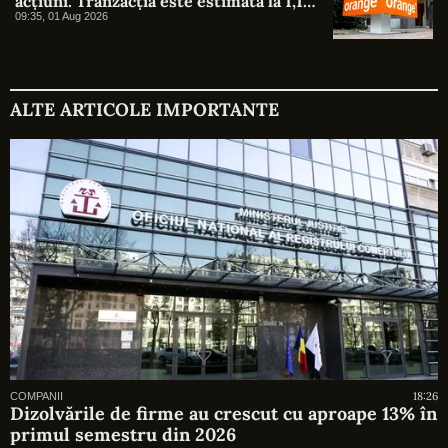
acțiuni. Tranzacția este estimată la 1,1
miliarde de euro
09:35, 01 Aug 2026
ALTE ARTICOLE IMPORTANTE
18:26
COMPANII
Dizolvările de firme au crescut cu aproape 13% în
primul semestru din 2026