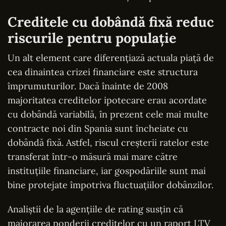
Creditele cu dobândă fixă reduc
riscurile pentru populație
Un alt element care diferențiază actuala piață de
cea dinaintea crizei financiare este structura
împrumuturilor. Dacă înainte de 2008
majoritatea creditelor ipotecare erau acordate
cu dobândă variabilă, în prezent cele mai multe
contracte noi din Spania sunt încheiate cu
dobândă fixă. Astfel, riscul creșterii ratelor este
transferat într-o măsură mai mare către
instituțiile financiare, iar gospodăriile sunt mai
bine protejate împotriva fluctuațiilor dobânzilor.
Analiștii de la agențiile de rating susțin că
majorarea ponderii creditelor cu un raport LTV