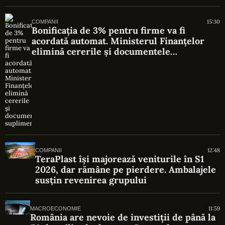
15:30
COMPANII
Bonificația de 3% pentru firme va fi
acordată automat. Ministerul Finanțelor
elimină cererile și documentele
suplimentare
12:48
COMPANII
TeraPlast își majorează veniturile în S1
2026, dar rămâne pe pierdere. Ambalajele
susțin revenirea grupului
11:59
MACROECONOMIE
România are nevoie de investiții de până la