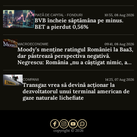
10:55, 08 Aug 2026
PIAȚĂ DE CAPITAL - FONDURI
BVB încheie săptămâna pe minus.
BET a pierdut 0,56%
09:41, 08 Aug 2026
MACROECONOMIE
Moody’s menține ratingul României la Baa3,
dar păstrează perspectiva negativă.
Negrescu: România „nu a câștigat nimic, a
evitat o pierdere”
14:25, 07 Aug 2026
COMPANII
Transgaz vrea să devină acționar la
dezvoltatorul unui terminal american de
gaze naturale lichefiate
copyright © 2026