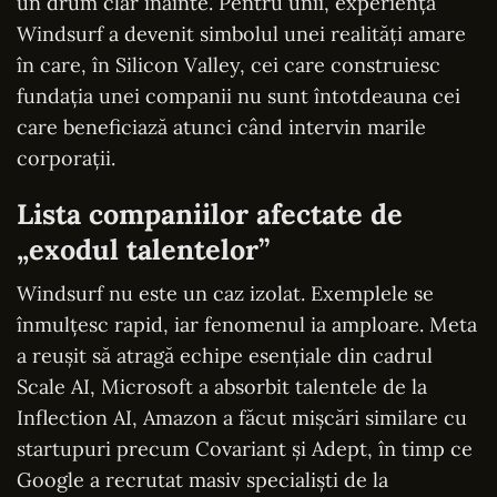
un drum clar înainte. Pentru unii, experiența
Windsurf a devenit simbolul unei realități amare
în care, în Silicon Valley, cei care construiesc
fundația unei companii nu sunt întotdeauna cei
care beneficiază atunci când intervin marile
corporații.
Lista companiilor afectate de
„exodul talentelor”
Windsurf nu este un caz izolat. Exemplele se
înmulțesc rapid, iar fenomenul ia amploare. Meta
a reușit să atragă echipe esențiale din cadrul
Scale AI, Microsoft a absorbit talentele de la
Inflection AI, Amazon a făcut mișcări similare cu
startupuri precum Covariant și Adept, în timp ce
Google a recrutat masiv specialiști de la