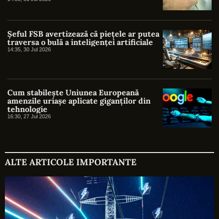
UE, dar lipsesc din legislația națională
Șeful FSB avertizează că piețele ar putea
traversa o bulă a inteligenței artificiale
14:35, 30 Jul 2026
Cum stabilește Uniunea Europeană
amenzile uriașe aplicate giganților din
tehnologie
16:30, 27 Jul 2026
ALTE ARTICOLE IMPORTANTE