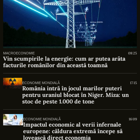
08:25
MACROECONOMIE
Vin scumpirile la energie: cum ar putea arăta
facturile românilor din această toamnă
17:15
ECONOMIE MONDIALĂ
România intră în jocul marilor puteri
pentru uraniul blocat în Niger. Miza: un
stoc de peste 1.000 de tone
16:09
ECONOMIE MONDIALĂ
Impactul economic al verii infernale
europene: căldura extremă începe să
lovească direct economia