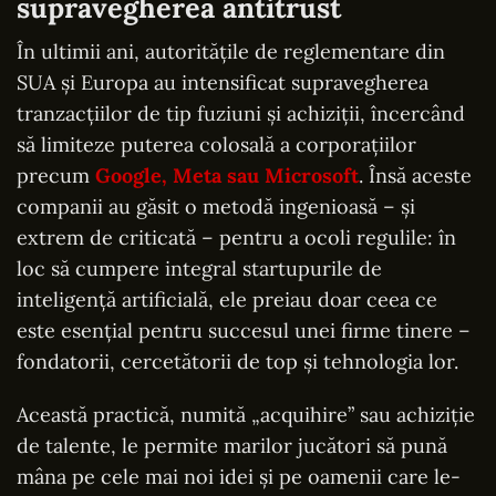
supravegherea antitrust
În ultimii ani, autoritățile de reglementare din
SUA și Europa au intensificat supravegherea
tranzacțiilor de tip fuziuni și achiziții, încercând
să limiteze puterea colosală a corporațiilor
precum
Google, Meta sau Microsoft
. Însă aceste
companii au găsit o metodă ingenioasă – și
extrem de criticată – pentru a ocoli regulile: în
loc să cumpere integral startupurile de
inteligență artificială, ele preiau doar ceea ce
este esențial pentru succesul unei firme tinere –
fondatorii, cercetătorii de top și tehnologia lor.
Această practică, numită „acquihire” sau achiziție
de talente, le permite marilor jucători să pună
mâna pe cele mai noi idei și pe oamenii care le-