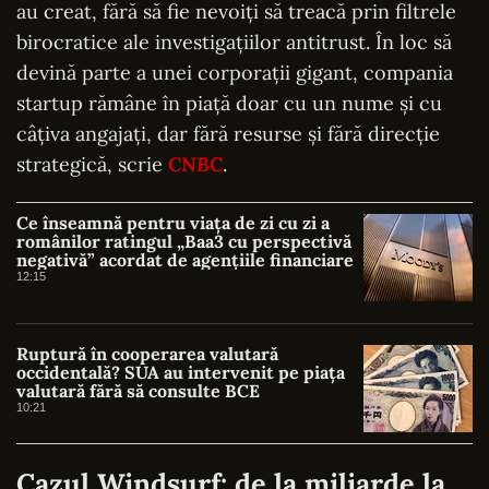
au creat, fără să fie nevoiți să treacă prin filtrele
birocratice ale investigațiilor antitrust. În loc să
devină parte a unei corporații gigant, compania
startup rămâne în piață doar cu un nume și cu
câțiva angajați, dar fără resurse și fără direcție
strategică, scrie
CNBC
.
Ce înseamnă pentru viața de zi cu zi a
românilor ratingul „Baa3 cu perspectivă
negativă” acordat de agențiile financiare
12:15
Ruptură în cooperarea valutară
occidentală? SUA au intervenit pe piața
valutară fără să consulte BCE
10:21
Cazul Windsurf: de la miliarde la