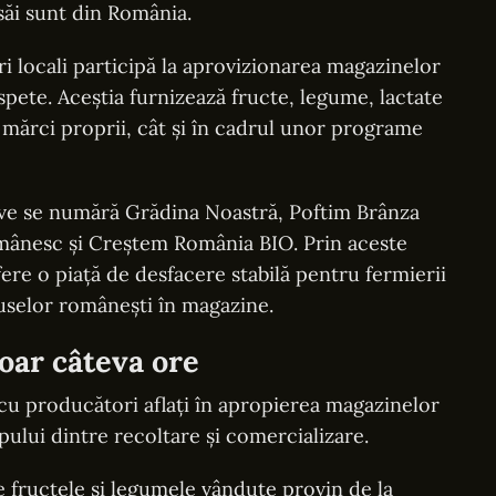
săi sunt din România.
i locali participă la aprovizionarea magazinelor
pete. Aceștia furnizează fructe, legume, lactate
 mărci proprii, cât și în cadrul unor programe
tive se numără Grădina Noastră, Poftim Brânza
ânesc și Creștem România BIO. Prin aceste
ere o piață de desfacere stabilă pentru fermierii
uselor românești în magazine.
doar câteva ore
 cu producători aflați în apropierea magazinelor
pului dintre recoltare și comercializare.
e fructele și legumele vândute provin de la