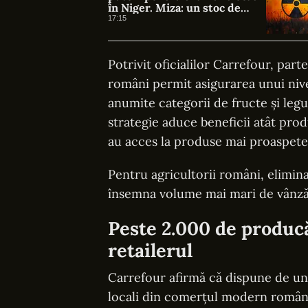
în Niger. Miza: un stoc de
peste 1.000 de tone
17:15
Potrivit oficialilor Carrefour, part
români permit asigurarea unui niv
anumite categorii de fructe și le
strategie aduce beneficii atât pro
au acces la produse mai proaspete 
Pentru agricultorii români, elimin
însemna volume mai mari de vânzări 
Peste 2.000 de produc
retailerul
Carrefour afirmă că dispune de una
locali din comerțul modern române