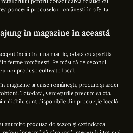
retailerului pentru consolidarea relației cu
erea ponderii produselor românești în oferta
ajung în magazine în această
eput încă din luna martie, odată cu apariția
 din ferme românești. Pe măsură ce sezonul
cu noi produse cultivate local.
 în magazine și caise românești, precum și ardei
utohtoni. Totodată, verdețurile precum salata,
i ridichile sunt disponibile din producție locală
ru anumite produse de sezon și extinderea
arrefour încearcă să răspundă interesului tot mai