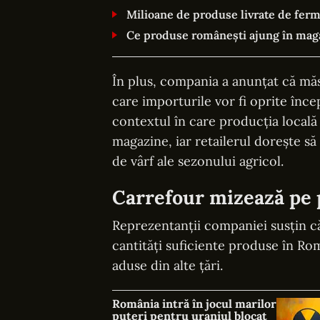
Milioane de produse livrate de ferm
Ce produse românești ajung în maga
În plus, compania a anunțat că măsu
care importurile vor fi oprite înce
contextul în care producția locală
magazine, iar retailerul dorește să 
de vârf ale sezonului agricol.
Carrefour mizează pe 
Reprezentanții companiei susțin că 
cantități suficiente produse în Rom
aduse din alte țări.
România intră în jocul marilor
puteri pentru uraniul blocat