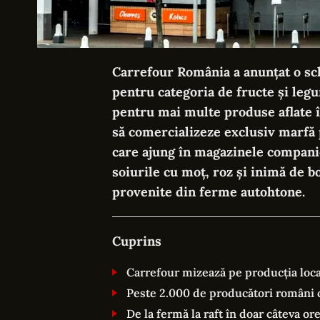
Carrefour România a anunțat o sc
pentru categoria de fructe și leg
pentru mai multe produse aflate î
să comercializeze exclusiv marfă pr
care ajung în magazinele companie
soiurile cu moț, roz și inimă de bo
provenite din ferme autohtone.
Cuprins
Carrefour mizează pe producția loca
Peste 2.000 de producători români c
De la fermă la raft în doar câteva or