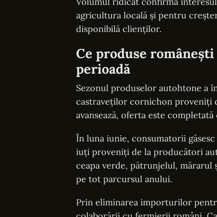
Volumul ridicat confirmă interesul 
agricultura locală și pentru creșt
disponibilă clienților.
Ce produse românești 
perioadă
Sezonul produselor autohtone a înc
castraveților cornichon proveniți
avansează, oferta este completată 
În luna iunie, consumatorii găsesc
iuți proveniți de la producători a
ceapa verde, pătrunjelul, mărarul ș
pe tot parcursul anului.
Prin eliminarea importurilor pent
colaborării cu fermierii români, C