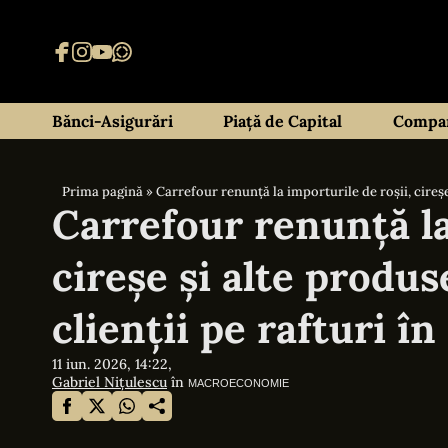
Bănci-Asigurări
Piață de Capital
Compan
Prima pagină
»
Carrefour renunță la importurile de roșii, cireșe
Carrefour renunță la
cireșe și alte produs
clienții pe rafturi î
11 iun. 2026, 14:22,
Gabriel Nițulescu
în
MACROECONOMIE