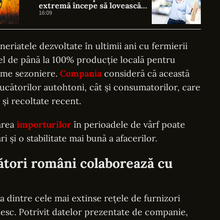
extremă începe să lovească
direct economia
16:09
eneriatele dezvoltate în ultimii ani cu fermierii
el de până la 100% producție locală pentru
gume sezoniere.
Compania
consideră că această
ducătorilor autohtoni, cât și consumatorilor, care
și recoltate recent.
area
importurilor
în perioadele de vârf poate
și o stabilitate mai bună a afacerilor.
ători români colaborează cu
 dintre cele mai extinse rețele de furnizori
sc. Potrivit datelor prezentate de companie,