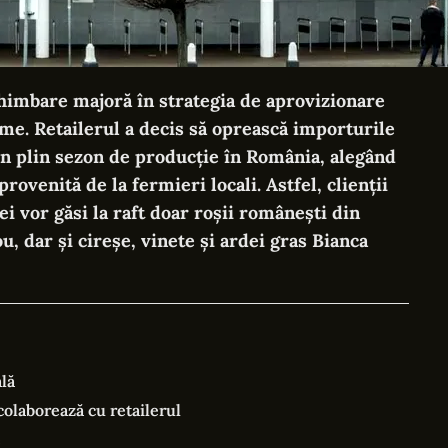
himbare majoră în strategia de aprovizionare
ume. Retailerul a decis să oprească importurile
n plin sezon de producție în România, alegând
ovenită de la fermieri locali. Astfel, clienții
i vor găsi la raft doar roșii românești din
u, dar și cireșe, vinete și ardei gras Bianca
lă
olaborează cu retailerul
e