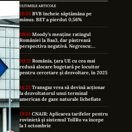
ULTIMELE ARTICOLE
10:55
BVB încheie săptămâna pe
minus. BET a pierdut 0,56%
09:41
Moody’s menține ratingul
României la Baa3, dar păstrează
perspectiva negativă. Negrescu:
România „nu a câștigat nimic, a evitat o
pierdere”
20:21
România, țara UE cu cea mai
redusă alocare bugetară pe locuitor
pentru cercetare și dezvoltare, în 2025
14:25
Transgaz vrea să devină acționar
la dezvoltatorul unui terminal
american de gaze naturale lichefiate
13:24
CNAIR: Aplicarea tarifelor pentru
rovinietă și sistemul TollRo va începe
la 1 octombrie