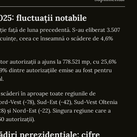
025: fluctuații notabile
ie față de luna precedentă. S-au eliberat 3.507
locuințe, ceea ce înseamnă o scădere de 4,6%
stor autorizații a ajuns la 778.521 mp, cu 25,6%
% dintre autorizațiile emise au fost pentru
l.
at scăderi în aproape toate regiunile de
rd-Vest (-78), Sud-Est (-42), Sud-Vest Oltenia
-28) și Nord-Est (-22). Singura regiune care a
0 autorizații).
ădiri nerezidențiale: cifre