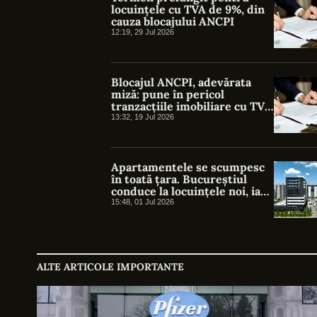
locuințele cu TVA de 9%, din
cauza blocajului ANCPI
12:19, 29 Jul 2026
Blocajul ANCPI, adevărata
miză: pune în pericol
tranzacțiile imobiliare cu TVA
redus
13:32, 19 Jul 2026
Apartamentele se scumpesc
în toată țara. Bucureștiul
conduce la locuințele noi, iar
Timișoara la cele vechi
15:48, 01 Jul 2026
ALTE ARTICOLE IMPORTANTE