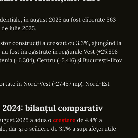
idențiale, în august 2025 au fost eliberate 563
 de iulie 2025.
estor construcții a crescut cu 3,3%, ajungând la
au fost înregistrate în regiunile Vest (+25.898
enia (+6.304), Centru (+5.416) și București-Ilfov
portate în Nord-Vest (-27.457 mp), Nord-Est
 2024: bilanțul comparativ
august 2025 a adus o
creștere
de 4,4% a
le, dar și o scădere de 3,7% a suprafeței utile