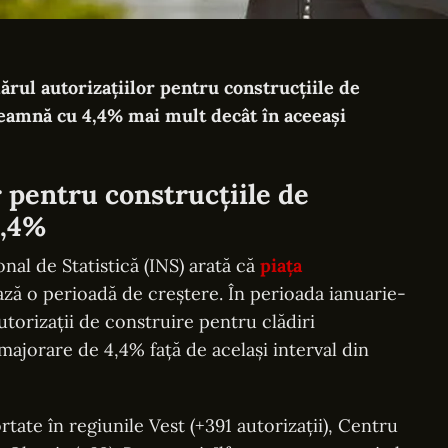
ărul autorizațiilor pentru construcţiile de
nseamnă cu 4,4% mai mult decât în aceeași
 pentru construcţiile de
4,4%
onal de Statistică (INS) arată că
piața
ză o perioadă de creștere. În perioada ianuarie-
utorizații de construire pentru clădiri
majorare de 4,4% față de același interval din
rtate în regiunile Vest (+391 autorizații), Centru