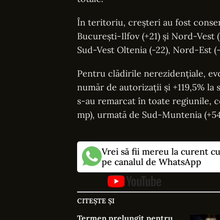
În teritoriu, creșteri au fost conse
București-Ilfov (+21) și Nord-Vest (
Sud-Vest Oltenia (-22), Nord-Est (-
Pentru clădirile nerezidențiale, ev
număr de autorizații și +119,5% la s
s-au remarcat în toate regiunile, c
mp), urmată de Sud-Muntenia (+54.77
Vrei să fii mereu la curent c
pe canalul de WhatsApp
CITEȘTE ȘI
Termen prelungit pentru