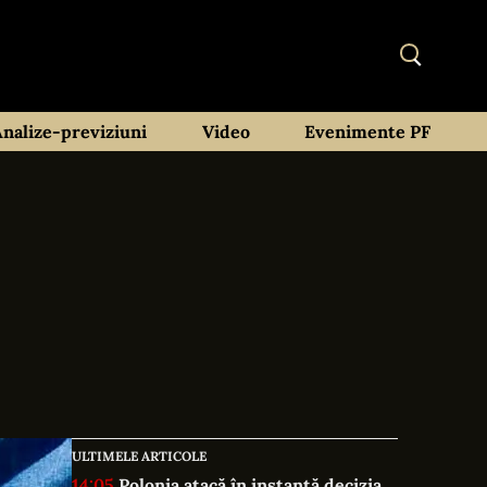
Analize-previziuni
Video
Evenimente PF
ULTIMELE ARTICOLE
14:05
Polonia atacă în instanță decizia