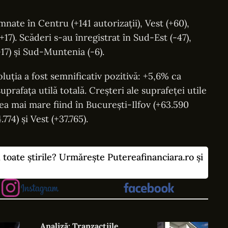
mnate în Centru (+141 autorizații), Vest (+60),
+17). Scăderi s-au înregistrat în Sud-Est (-47),
17) și Sud-Muntenia (-6).
oluția a fost semnificativ pozitivă: +5,6% ca
uprafața utilă totală. Creșteri ale suprafeței utile
ea mai mare fiind în București-Ilfov (+63.590
4) și Vest (+37.765).
u toate știrile? Urmărește Putereafinanciara.ro și
Analiză: Tranzacțiile