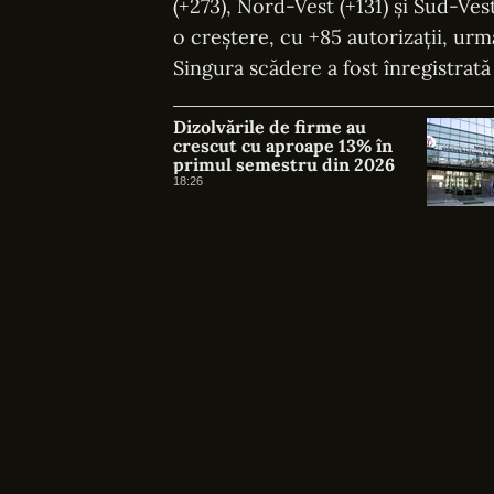
(+273), Nord-Vest (+131) și Sud-Ves
o creștere, cu +85 autorizații, ur
Singura scădere a fost înregistrată
Dizolvările de firme au
crescut cu aproape 13% în
primul semestru din 2026
18:26