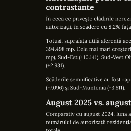
contrastante
În ceea ce privește clădirile nerez
autorizații, în scădere cu 8,2% față
Totuși, suprafața utilă aferentă ac
394.498 mp. Cele mai mari creșteri 
mp), Sud-Est (+10.141), Sud-Vest Olt
(+2.931).
Scăderile semnificative au fost ra
(-7.096) și Sud-Muntenia (-3.611).
August 2025 vs. august
Comparativ cu august 2024, luna 
numărului de autorizații rezidenția
totale.