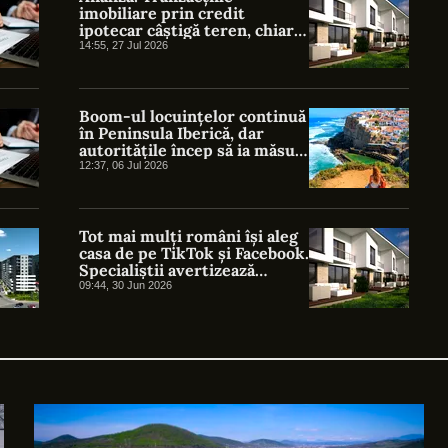
imobiliare prin credit
ipotecar câștigă teren, chiar
dacă vânzările de locuințe
14:55, 27 Jul 2026
sunt în scădere
Boom-ul locuințelor continuă
în Peninsula Iberică, dar
autoritățile încep să ia măsuri
de precauție
12:37, 06 Jul 2026
Tot mai mulți români își aleg
casa de pe TikTok și Facebook.
Specialiștii avertizează
asupra capcanelor ascunse
09:44, 30 Jun 2026
din ofertele online