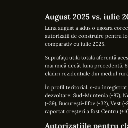
August 2025 vs. iulie 2
Luna august a adus o ușoară corecț
autorizații de construire pentru 
comparativ cu iulie 2025.
Suprafața utilă totală aferentă ace
mai mică decât luna precedentă. 69
clădiri rezidențiale din mediul rura
În profil teritorial, s-au înregistr
dezvoltare: Sud-Muntenia (-87), No
(-39), București-Ilfov (-32), Vest (
raportat creșteri a fost Centru (+16
Autorizațiile pentru cl