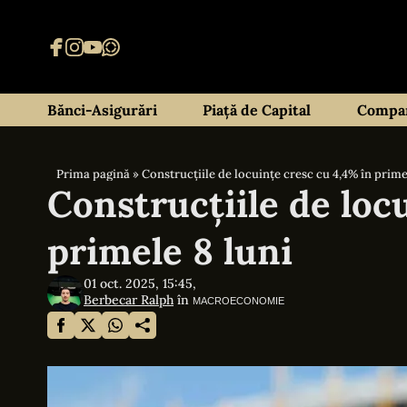
Bănci-Asigurări
Piață de Capital
Compan
Prima pagină
»
Construcțiile de locuințe cresc cu 4,4% în prime
Construcțiile de loc
primele 8 luni
01 oct. 2025, 15:45,
Berbecar Ralph
în
MACROECONOMIE