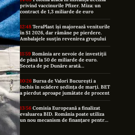
privind vaccinurile Pfizer. Miza: un
contract de 1,3 miliarde de euro
12:48
TeraPlast își majorează veniturile
în S1 2026, dar rămâne pe pierdere.
Ambalajele susțin revenirea grupului
11:59
România are nevoie de investiții
de până la 50 de miliarde de euro.
Seceta de pe Dunăre arată
vulnerabilitatea sistemului energetic
10:26
Bursa de Valori București a
închis în scădere ședința de marți. BET
a pierdut aproape jumătate de procent
13:56
Comisia Europeană a finalizat
evaluarea BID. România poate utiliza
un nou mecanism de finanțare pentru
domeniile strategice