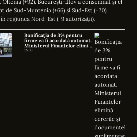
t Oltenia (+92). București-Ilfov a consemnat și el
mat de Sud-Muntenia (+66) și Sud-Est (+20).
 în regiunea Nord-Est (-9 autorizații).
Bonificația de 3% pentru
firme va fi acordată automat.
Ministerul Finanțelor elimină
cererile și documentele
15:30
suplimentare