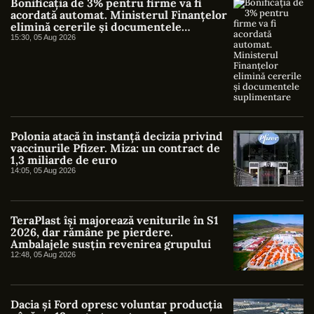
Bonificația de 3% pentru firme va fi
acordată automat. Ministerul Finanțelor
elimină cererile și documentele
suplimentare
15:30, 05 Aug 2026
Polonia atacă în instanță decizia privind
vaccinurile Pfizer. Miza: un contract de
1,3 miliarde de euro
14:05, 05 Aug 2026
TeraPlast își majorează veniturile în S1
2026, dar rămâne pe pierdere.
Ambalajele susțin revenirea grupului
12:48, 05 Aug 2026
Dacia și Ford opresc voluntar producția