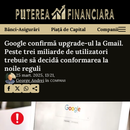
Bănci-Asigurări
Piață de Capital
Companii
Google confirmă upgrade-ul la Gmail.
Peste trei miliarde de utilizatori
trebuie să decidă conformarea la
noile reguli
25 mart. 2025, 13:21,
George Andrei
în
COMPANII