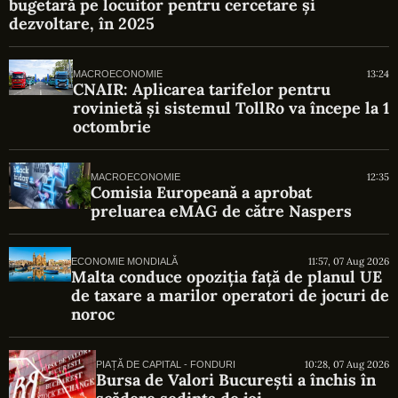
bugetară pe locuitor pentru cercetare și
dezvoltare, în 2025
13:24
MACROECONOMIE
CNAIR: Aplicarea tarifelor pentru
rovinietă și sistemul TollRo va începe la 1
octombrie
12:35
MACROECONOMIE
Comisia Europeană a aprobat
preluarea eMAG de către Naspers
11:57, 07 Aug 2026
ECONOMIE MONDIALĂ
Malta conduce opoziția față de planul UE
de taxare a marilor operatori de jocuri de
noroc
10:28, 07 Aug 2026
PIAȚĂ DE CAPITAL - FONDURI
Bursa de Valori București a închis în