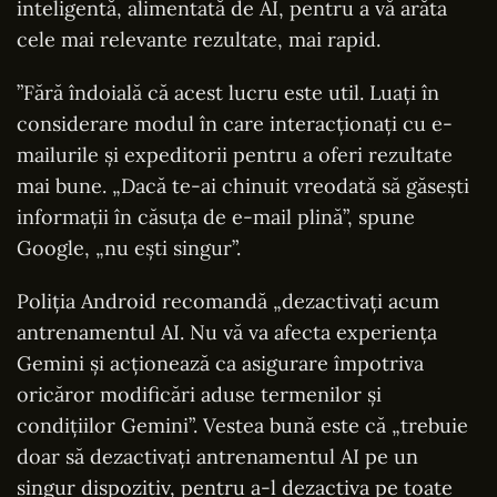
inteligentă, alimentată de AI, pentru a vă arăta
cele mai relevante rezultate, mai rapid.
”Fără îndoială că acest lucru este util. Luați în
considerare modul în care interacționați cu e-
mailurile și expeditorii pentru a oferi rezultate
mai bune. „Dacă te-ai chinuit vreodată să găsești
informații în căsuța de e-mail plină”, spune
Google, „nu ești singur”.
Poliția Android recomandă „dezactivați acum
antrenamentul AI. Nu vă va afecta experiența
Gemini și acționează ca asigurare împotriva
oricăror modificări aduse termenilor și
condițiilor Gemini”. Vestea bună este că „trebuie
doar să dezactivați antrenamentul AI pe un
singur dispozitiv, pentru a-l dezactiva pe toate