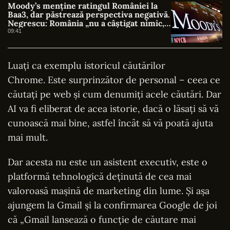
Moody’s menține ratingul României la
Baa3, dar păstrează perspectiva negativă.
Negrescu: România „nu a câștigat nimic, a
evitat o pierdere”
09:41
Luați ca exemplu istoricul căutărilor
Chrome. Este surprinzător de personal – ceea ce
căutați pe web și cum denumiți acele căutări. Dar
AI va fi eliberat de acea istorie, dacă o lăsați să vă
cunoască mai bine, astfel încât să vă poată ajuta
mai mult.
Dar acesta nu este un asistent executiv, este o
platformă tehnologică deținută de cea mai
valoroasă mașină de marketing din lume. Și așa
ajungem la Gmail și la confirmarea Google de joi
că „Gmail lansează o funcție de căutare mai