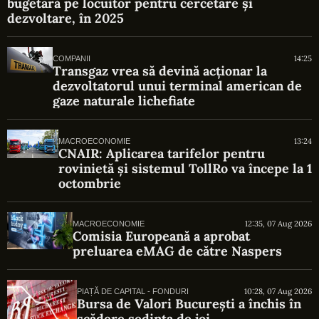
bugetară pe locuitor pentru cercetare și
dezvoltare, în 2025
14:25
COMPANII
Transgaz vrea să devină acționar la
dezvoltatorul unui terminal american de
gaze naturale lichefiate
13:24
MACROECONOMIE
CNAIR: Aplicarea tarifelor pentru
rovinietă și sistemul TollRo va începe la 1
octombrie
12:35, 07 Aug 2026
MACROECONOMIE
Comisia Europeană a aprobat
preluarea eMAG de către Naspers
10:28, 07 Aug 2026
PIAȚĂ DE CAPITAL - FONDURI
Bursa de Valori București a închis în
scădere ședința de joi