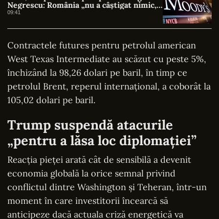
Negrescu: România „nu a câștigat nimic, a
evitat o pierdere”
09:41
Contractele futures pentru petrolul american
West Texas Intermediate au scăzut cu peste 5%,
închizând la 98,26 dolari pe baril, în timp ce
petrolul Brent, reperul internațional, a coborât la
105,02 dolari pe baril.
Trump suspendă atacurile
„pentru a lăsa loc diplomației”
Reacția pieței arată cât de sensibilă a devenit
economia globală la orice semnal privind
conflictul dintre Washington și Teheran, într-un
moment în care investitorii încearcă să
anticipeze dacă actuala criză energetică va