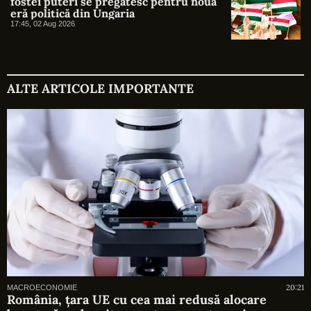
fostei puteri se pregătesc pentru noua
eră politică din Ungaria
17:45, 02 Aug 2026
ALTE ARTICOLE IMPORTANTE
20:21
MACROECONOMIE
România, țara UE cu cea mai redusă alocare