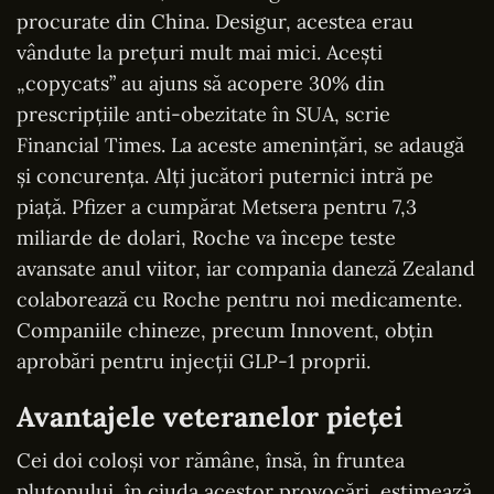
procurate din China. Desigur, acestea erau
vândute la prețuri mult mai mici. Acești
„copycats” au ajuns să acopere 30% din
prescripțiile anti-obezitate în SUA, scrie
Financial Times. La aceste amenințări, se adaugă
și concurența. Alți jucători puternici intră pe
piață. Pfizer a cumpărat Metsera pentru 7,3
miliarde de dolari, Roche va începe teste
avansate anul viitor, iar compania daneză Zealand
colaborează cu Roche pentru noi medicamente.
Companiile chineze, precum Innovent, obțin
aprobări pentru injecții GLP-1 proprii.
Avantajele veteranelor pieței
Cei doi coloși vor rămâne, însă, în fruntea
plutonului, în ciuda acestor provocări, estimează