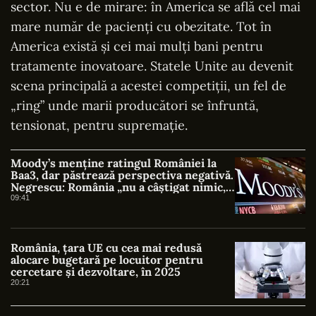
sector. Nu e de mirare: în America se află cel mai
mare număr de pacienți cu obezitate. Tot în
America există și cei mai mulți bani pentru
tratamente inovatoare. Statele Unite au devenit
scena principală a acestei competiții, un fel de
„ring” unde marii producători se înfruntă,
tensionat, pentru supremație.
Moody’s menține ratingul României la
Baa3, dar păstrează perspectiva negativă.
Negrescu: România „nu a câștigat nimic, a
evitat o pierdere”
09:41
România, țara UE cu cea mai redusă
alocare bugetară pe locuitor pentru
cercetare și dezvoltare, în 2025
20:21