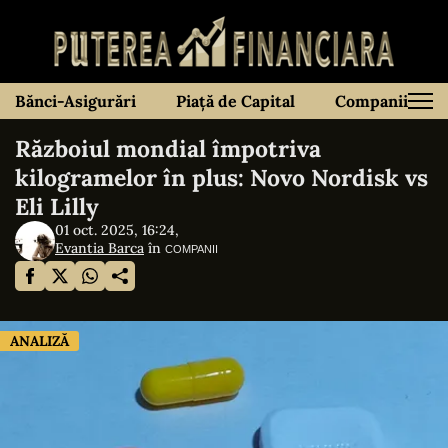
Bănci-Asigurări
Piață de Capital
Companii
Războiul mondial împotriva
kilogramelor în plus: Novo Nordisk vs
Eli Lilly
01 oct. 2025, 16:24,
Evantia Barca
în
COMPANII
ANALIZĂ