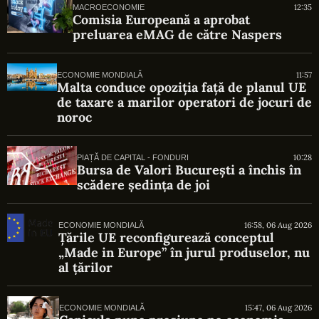
12:35
MACROECONOMIE
Comisia Europeană a aprobat
preluarea eMAG de către Naspers
11:57
ECONOMIE MONDIALĂ
Malta conduce opoziția față de planul UE
de taxare a marilor operatori de jocuri de
noroc
10:28
PIAȚĂ DE CAPITAL - FONDURI
Bursa de Valori București a închis în
scădere ședința de joi
16:58, 06 Aug 2026
ECONOMIE MONDIALĂ
Țările UE reconfigurează conceptul
„Made in Europe” în jurul produselor, nu
al țărilor
15:47, 06 Aug 2026
ECONOMIE MONDIALĂ