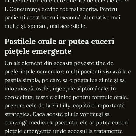
molecule noi, cu efecte diferite de cele ale GLP-
1. Concurența devine tot mai acerbă. Pentru
pacienți acest lucru înseamnă alternative mai
multe și, sperăm, mai accesibile.
Pastilele orale ar putea cuceri
piețele emergente
Un alt element din această poveste ține de
preferințele oamenilor: mulți pacienți visează la o
pastilă simplă, pe care să o poată lua zilnic și să
înlocuiască, astfel, injecțiile săptămânale. În
consecință, testele clinice pentru formule orale,
precum cele de la Eli Lilly, capătă o importanță
strategică. Dacă aceste pilule vor reuși să
convingă medicii și pacienții, ele ar putea cuceri
piețele emergente unde accesul la tratamente