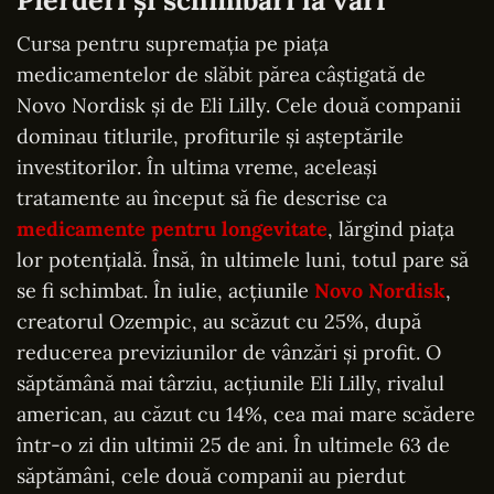
Cursa pentru supremația pe piața
medicamentelor de slăbit părea câștigată de
Novo Nordisk și de Eli Lilly. Cele două companii
dominau titlurile, profiturile și așteptările
investitorilor. În ultima vreme, aceleași
tratamente au început să fie descrise ca
medicamente pentru longevitate
, lărgind piața
lor potențială. Însă, în ultimele luni, totul pare să
se fi schimbat. În iulie, acțiunile
Novo Nordisk
,
creatorul Ozempic, au scăzut cu 25%, după
reducerea previziunilor de vânzări și profit. O
săptămână mai târziu, acțiunile Eli Lilly, rivalul
american, au căzut cu 14%, cea mai mare scădere
într-o zi din ultimii 25 de ani. În ultimele 63 de
săptămâni, cele două companii au pierdut