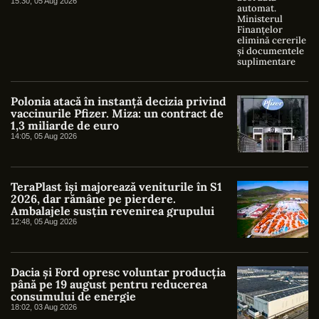
suplimentare
15:30, 05 Aug 2026
Polonia atacă în instanță decizia privind
vaccinurile Pfizer. Miza: un contract de
1,3 miliarde de euro
14:05, 05 Aug 2026
TeraPlast își majorează veniturile în S1
2026, dar rămâne pe pierdere.
Ambalajele susțin revenirea grupului
12:48, 05 Aug 2026
Dacia și Ford opresc voluntar producția
până pe 19 august pentru reducerea
consumului de energie
18:02, 03 Aug 2026