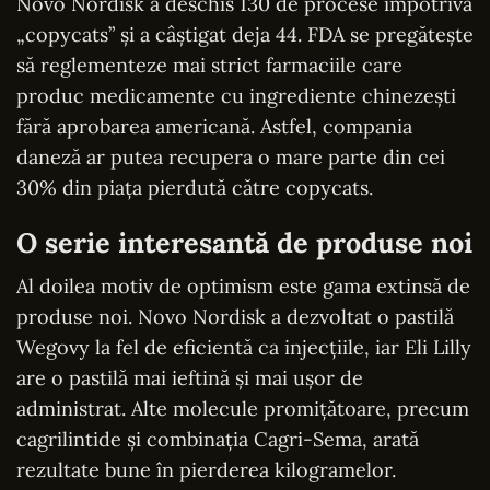
Novo Nordisk a deschis 130 de procese împotriva
„copycats” și a câștigat deja 44. FDA se pregătește
să reglementeze mai strict farmaciile care
produc medicamente cu ingrediente chinezești
fără aprobarea americană. Astfel, compania
daneză ar putea recupera o mare parte din cei
30% din piața pierdută către copycats.
O serie interesantă de produse noi
Al doilea motiv de optimism este gama extinsă de
produse noi. Novo Nordisk a dezvoltat o pastilă
Wegovy la fel de eficientă ca injecțiile, iar Eli Lilly
are o pastilă mai ieftină și mai ușor de
administrat. Alte molecule promițătoare, precum
cagrilintide și combinația Cagri-Sema, arată
rezultate bune în pierderea kilogramelor.