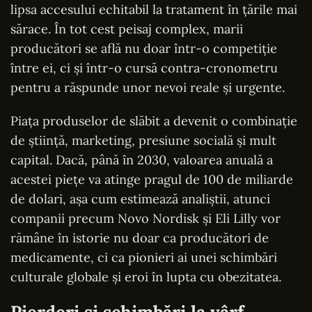
lipsa accesului echitabil la tratament în țările mai
sărace. În tot cest peisaj complex, marii
producători se află nu doar într-o competiție
între ei, ci și într-o cursă contra-cronometru
pentru a răspunde unor nevoi reale și urgente.
Piața produselor de slăbit a devenit o combinație
de știință, marketing, presiune socială și mult
capital. Dacă, până în 2030, valoarea anuală a
acestei piețe va atinge pragul de 100 de miliarde
de dolari, așa cum estimează analiștii, atunci
companii precum Novo Nordisk și Eli Lilly vor
rămâne în istorie nu doar ca producători de
medicamente, ci ca pionieri ai unei schimbări
culturale globale și eroi în lupta cu obezitatea.
Pierderi și schimbări la vârf