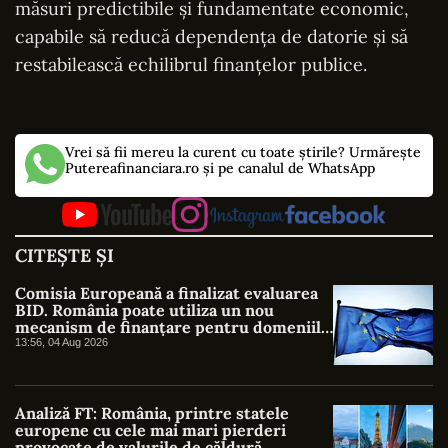
măsuri predictibile și fundamentate economic,
capabile să reducă dependența de datorie și să
restabilească echilibrul finanțelor publice.
Vrei să fii mereu la curent cu toate știrile? Urmărește
Putereafinanciara.ro și pe canalul de WhatsApp
CITEȘTE ȘI
Comisia Europeană a finalizat evaluarea
BID. România poate utiliza un nou
mecanism de finanțare pentru domeniile
strategice
13:56, 04 Aug 2026
Analiză FT: România, printre statele
europene cu cele mai mari pierderi
provocate de valurile de căldură.