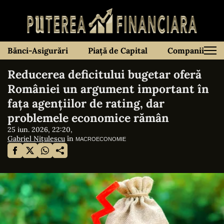
Bănci-Asigurări
Piață de Capital
Companii
Reducerea deficitului bugetar oferă
României un argument important în
fața agențiilor de rating, dar
problemele economice rămân
25 iun. 2026, 22:20,
Gabriel Nițulescu
în
MACROECONOMIE