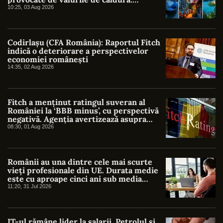
Costurile reale depășesc cu mult
10:25, 03 Aug 2026
estimările oficiale
Codirlașu (CFA România): Raportul Fitch
indică o deteriorare a perspectivelor
economiei românești
14:35, 02 Aug 2026
Fitch a menținut ratingul suveran al
României la ‘BBB minus’, cu perspectivă
negativă. Agenția avertizează asupra
riscurilor fiscale și politice
08:30, 01 Aug 2026
Românii au una dintre cele mai scurte
vieți profesionale din UE. Durata medie
este cu aproape cinci ani sub media
europeană
11:20, 31 Jul 2026
IT-ul rămâne lider la salarii. Petrolul și