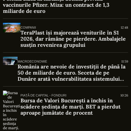
vaccinurile Pfizer. Miza: un contract de 1,3
miliarde de euro
12:48
COMPANII
TeraPlast își majorează veniturile în S1
2026, dar rămâne pe pierdere. Ambalajele
susțin revenirea grupului
11:59
MACROECONOMIE
România are nevoie de investiții de până la
50 de miliarde de euro. Seceta de pe
Dunăre arată vulnerabilitatea sistemului
energetic
10:26
PIAȚĂ DE CAPITAL - FONDURI
Bursa de Valori București a închis în
scădere ședința de marți. BET a pierdut
aproape jumătate de procent