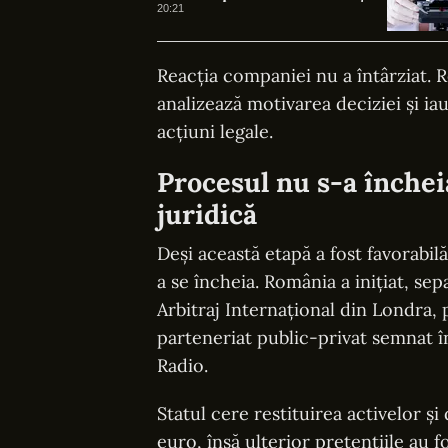
dezvoltare, în 2025
20:21
Reacția companiei nu a întârziat. 
analizează motivarea deciziei și iau
acțiuni legale.
Procesul nu s-a înche
juridică
Deși această etapă a fost favorabil
a se încheia. România a inițiat, se
Arbitraj Internațional din Londra, 
parteneriat public-privat semnat 
Radio.
Statul cere restituirea activelor și
euro, însă ulterior pretențiile au f