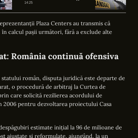
naturale lichefiate
14:25
Reprezentanții Plaza Centers au transmis că
 în calcul pașii următori, fără a exclude alte
iat: România continuă ofensiva
ă statului român, disputa juridică este departe de
parat, o procedură de arbitraj la Curtea de
prin care solicită rezilierea acordului de
în 2006 pentru dezvoltarea proiectului Casa
 despăgubiri estimate inițial la 96 de milioane de
ost ajustate și reformulate, ajungând, la un