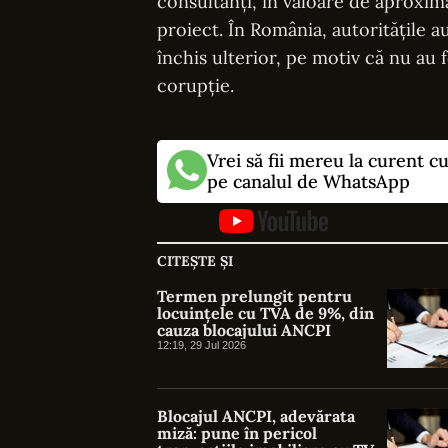
consultanți, în valoare de aproxima
proiect. În România, autoritățile au
închis ulterior, pe motiv că nu au 
corupție.
Vrei să fii mereu la curent c
pe canalul de WhatsApp
CITEȘTE ȘI
Termen prelungit pentru
locuințele cu TVA de 9%, din
cauza blocajului ANCPI
12:19, 29 Jul 2026
Blocajul ANCPI, adevărata
miză: pune în pericol