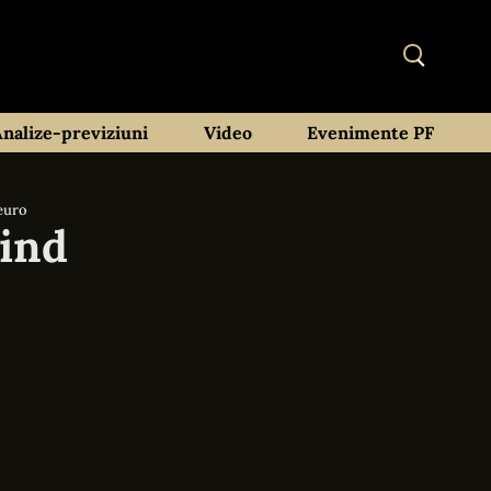
Analize-previziuni
Video
Evenimente PF
 euro
vind