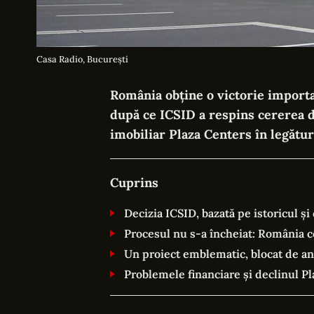
Casa Radio, București
România obține o victorie importa
după ce ICSID a respins cererea 
imobiliar Plaza Centers în legătur
Cuprins
Decizia ICSID, bazată pe istoricul ș
Procesul nu s-a încheiat: România c
Un proiect emblematic, blocat de ani
Problemele financiare și declinul P