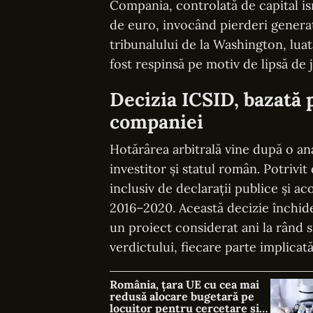
Compania, controlată de capital is
de euro, invocând pierderi generat
tribunalului de la Washington, luat
fost respinsă pe motiv de lipsă de
Decizia ICSID, bazată p
companiei
Hotărârea arbitrală vine după o an
investitor și statul român. Potrivit
inclusiv de declarații publice și a
2016–2020. Această decizie închide
un proiect considerat ani la rând s
verdictului, fiecare parte implicată
România, țara UE cu cea mai
redusă alocare bugetară pe
locuitor pentru cercetare și