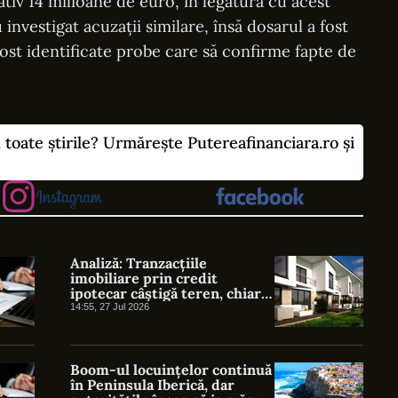
tiv 14 milioane de euro, în legătură cu acest
 investigat acuzații similare, însă dosarul a fost
fost identificate probe care să confirme fapte de
u toate știrile? Urmărește Putereafinanciara.ro și
Analiză: Tranzacțiile
imobiliare prin credit
ipotecar câștigă teren, chiar
dacă vânzările de locuințe
14:55, 27 Jul 2026
sunt în scădere
Boom-ul locuințelor continuă
în Peninsula Iberică, dar