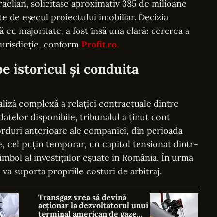
raelian, solicitase aproximativ 385 de milioane
e de eșecul proiectului imobiliar. Decizia
ă cu majoritate, a fost însă una clară: cererea a
 jurisdicție, conform
Profit.ro.
e istoricul și conduita
aliză complexă a relației contractuale dintre
 datelor disponibile, tribunalul a ținut cont
corduri anterioare ale companiei, din perioada
, cel puțin temporar, un capitol tensionat dintr-
imbol al investițiilor eșuate în România. În urma
 va suporta propriile costuri de arbitraj.
Transgaz vrea să devină
acționar la dezvoltatorul unui
terminal american de gaze