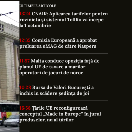
ULTIMELE ARTICOLE
13:24
CNAIR: Aplicarea tarifelor pentru
rovinietă și sistemul TollRo va începe
la 1 octombrie
12:35
Comisia Europeană a aprobat
preluarea eMAG de către Naspers
11:57
Malta conduce opoziția față de
planul UE de taxare a marilor
operatori de jocuri de noroc
10:28
Bursa de Valori București a
închis în scădere ședința de joi
16:58
Țările UE reconfigurează
conceptul „Made in Europe” în jurul
produselor, nu al țărilor