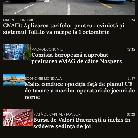
13:24
MACROECONOMIE
CNAIR: Aplicarea tarifelor pentru rovinietă și
sistemul TollRo va începe la 1 octombrie
12:35
MACROECONOMIE
Comisia Europeană a aprobat
preluarea eMAG de către Naspers
11:57
ECONOMIE MONDIALĂ
Malta conduce opoziția față de planul UE
de taxare a marilor operatori de jocuri de
noroc
10:28
PIAȚĂ DE CAPITAL - FONDURI
Bursa de Valori București a închis în
scădere ședința de joi