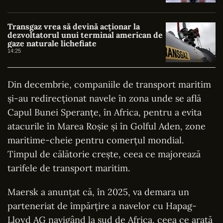
Transgaz vrea să devină acționar la
dezvoltatorul unui terminal american de
gaze naturale lichefiate
14:25
Din decembrie, companiile de transport maritim
şi-au redirecţionat navele în zona unde se află
Capul Bunei Speranţe, în Africa, pentru a evita
atacurile în Marea Roşie şi în Golful Aden, zone
maritime-cheie pentru comerţul mondial.
Timpul de călătorie creşte, ceea ce majorează
tarifele de transport maritim.
Maersk a anunțat că, în 2025, va demara un
parteneriat de împărţire a navelor cu Hapag-
Lloyd AG navigând la sud de Africa, ceea ce arată