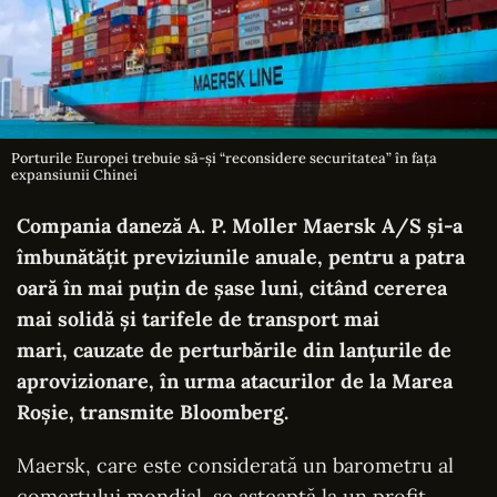
Porturile Europei trebuie să-și “reconsidere securitatea” în fața
expansiunii Chinei
Compania daneză A. P. Moller Maersk A/S şi-a
îmbunătăţit previziunile anuale, pentru a patra
oară în mai puţin de şase luni, citând cererea
mai solidă şi tarifele de transport mai
mari, cauzate de perturbările din lanţurile de
aprovizionare, în urma atacurilor de la Marea
Roşie, transmite
Bloomberg.
Maersk, care este considerată un barometru al
comerţului mondial, se aşteaptă la un profit