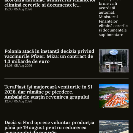
elimină cererile și documentele
suplimentare
15:30, 05 Aug 2026
Polonia atacă în instanță decizia privind
vaccinurile Pfizer. Miza: un contract de
1,3 miliarde de euro
14:05, 05 Aug 2026
TeraPlast își majorează veniturile în S1
2026, dar rămâne pe pierdere.
Ambalajele susțin revenirea grupului
12:48, 05 Aug 2026
Dacia și Ford opresc voluntar producția
până pe 19 august pentru reducerea
consumului de energie