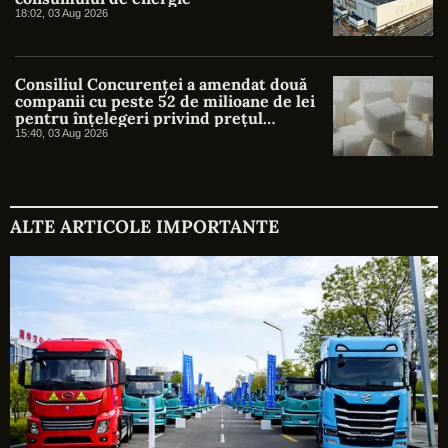
18:02, 03 Aug 2026
Consiliul Concurenței a amendat două
companii cu peste 52 de milioane de lei
pentru înțelegeri privind prețul
zahărului
15:40, 03 Aug 2026
ALTE ARTICOLE IMPORTANTE