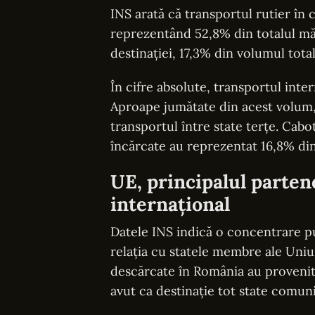
INS arată că transportul rutier în
reprezentând 52,8% din totalul măr
destinației, 17,3% din volumul total
În cifre absolute, transportul inte
Aproape jumătate din acest volum,
transportul între state terțe. Cabo
încărcate au reprezentat 16,8% din 
UE, principalul parten
internațional
Datele INS indică o concentrare pu
relația cu statele membre ale Uniu
descărcate în România au provenit 
avut ca destinație tot state comuni