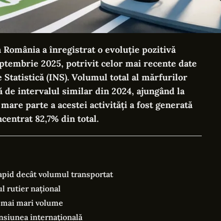
 România a înregistrat o evoluție pozitivă
ptembrie 2025, potrivit celor mai recente date
 Statistică (INS). Volumul total al mărfurilor
ă de intervalul similar din 2024, ajungând la
mare parte a acestei activități a fost generată
ncentrat 82,7% din total.
rapid decât volumul transportat
l rutier național
e mai mari volume
nsiunea internațională