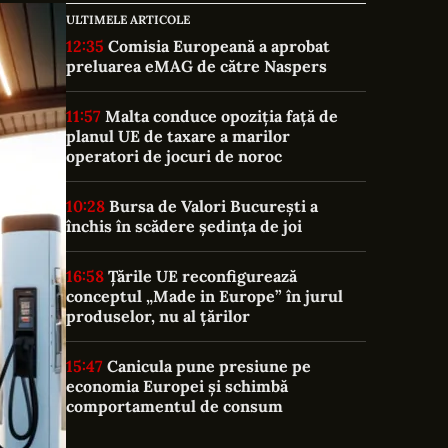
ULTIMELE ARTICOLE
12:35
Comisia Europeană a aprobat
preluarea eMAG de către Naspers
11:57
Malta conduce opoziția față de
planul UE de taxare a marilor
operatori de jocuri de noroc
10:28
Bursa de Valori București a
închis în scădere ședința de joi
16:58
Țările UE reconfigurează
conceptul „Made in Europe” în jurul
produselor, nu al țărilor
15:47
Canicula pune presiune pe
economia Europei și schimbă
comportamentul de consum