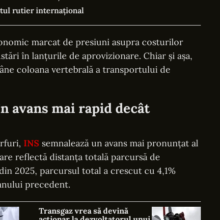
tul rutier internațional
onomic marcat de presiuni asupra costurilor
justări în lanțurile de aprovizionare. Chiar și așa,
mâne coloana vertebrală a transportului de
în avans mai rapid decât
rfuri,
INS
semnalează un avans mai pronunțat al
are reflectă distanța totală parcursă de
 din 2025, parcursul total a crescut cu 4,1%
anului precedent.
Transgaz vrea să devină
acționar la dezvoltatorul unui