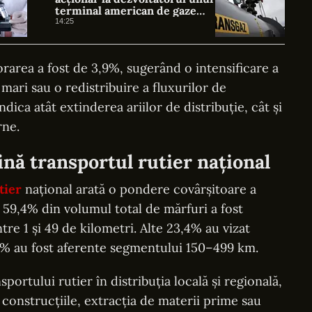
terminal american de gaze
naturale lichefiate
14:25
orarea a fost de 3,9%, sugerând o intensificare a
i mari sau o redistribuire a fluxurilor de
dica atât extinderea ariilor de distribuție, cât și
rne.
nă transportul rutier național
tier
național arată o pondere covârșitoare a
, 59,4% din volumul total de mărfuri a fost
tre 1 și 49 de kilometri. Alte 23,4% au vizat
3,4% au fost aferente segmentului 150–499 km.
portului rutier în distribuția locală și regională,
 construcțiile, extracția de materii prime sau