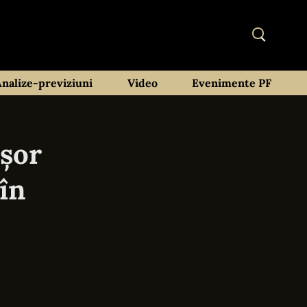
Analize-previziuni
Video
Evenimente PF
ușor
 în