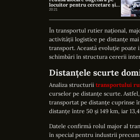
locuitor pentru cercetare și
dezvoltare, în 2025
20:21
În transportul rutier național, maj
activității logistice pe distanțe ma
transport. Această evoluție poate in
schimbări în structura cererii inte
Distanțele scurte domi
Analiza structurii
transportului ru
curselor pe distanțe scurte. Astfel
transportat pe distanțe cuprinse în
distanțe între 50 și 149 km, iar 1
Datele confirmă rolul major al trans
în special pentru industrii precum