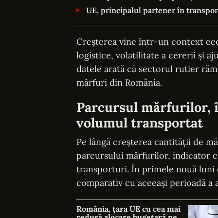
UE, principalul partener în transpor
Creșterea vine într-un context ec
logistice, volatilitate a cererii și a
datele arată că sectorul rutier ră
mărfuri din România.
Parcursul mărfurilor, 
volumul transportat
Pe lângă creșterea cantității de mă
parcursului mărfurilor, indicator c
transporturi. În primele nouă luni
comparativ cu aceeași perioadă a 
România, țara UE cu cea mai
redusă alocare bugetară pe