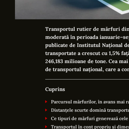
Transportul rutier de mărfuri din
moderată în perioada ianuarie–se
publicate de Institutul Național de
transportate a crescut cu 1,5% faț
246,183 milioane de tone. Cea mai 
de transportul național, care a co
Cuprins
Parcursul mărfurilor, în avans mai 
Distanțele scurte domină transportu
Ce tipuri de mărfuri generează cel
Transportul în cont propriu și dime