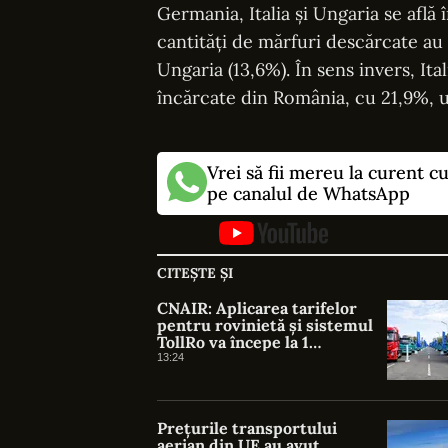
Germania, Italia și Ungaria se află
cantități de mărfuri descărcate au 
Ungaria (13,6%). În sens invers, Ita
încărcate din România, cu 21,9%, u
Vrei să fii mereu la curent c
pe canalul de WhatsApp
CITEȘTE ȘI
CNAIR: Aplicarea tarifelor
pentru rovinietă și sistemul
TollRo va începe la 1
octombrie
13:24
Prețurile transportului
aerian din UE au avut