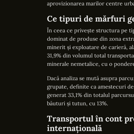
aprovizionarea marilor centre urb
Ce tipuri de mărfuri 
În ceea ce privește structura pe ti
dominat de produse din zona extrac
minerit și exploatare de carieră, a
31,9% din volumul total transportat
minerale nemetalice, cu o pondere
Dacă analiza se mută asupra parcur
grupate, definite ca amestecuri de
generat 33,1% din totalul parcursu
băuturi și tutun, cu 13%.
Transportul în cont p
internațională