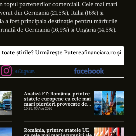
 în topul partenerilor comerciali. Cele mai mari
venit din Germania (21,5%), Italia (16%) și
lia a fost principala destinație pentru mărfurile
rmată de Germania (16,9%) și Ungaria (14,5%).
u toate știrile? Urmărește Putereafinanciara.ro și
Analiză FT: România, printre
statele europene cu cele mai
mari pierderi provocate de
valurile de căldură. Costurile
10:25, 03 Aug 2026
reale depășesc cu mult
estimările oficiale
România, printre statele UE
cu cele mai mari scumpiri ale