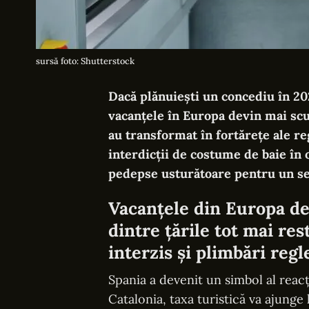
sursă foto: Shutterstock
Dacă plănuiești un concediu în 20
vacanțele în Europa devin mai scu
au transformat în fortărețe ale reg
interdicții de costume de baie în o
pedepse usturătoare pentru un self
Vacanțele din Europa de
dintre țările tot mai res
interzis și plimbări reg
Spania a devenit un simbol al reac
Catalonia, taxa turistică va ajunge