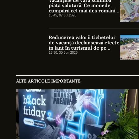
piața valutară. Ce monede
cumpără cel mai des românii
înainte de concediu și
15:45, 07 Jul 2026
greșeala care îi poate costa
bani
Reducerea valorii tichetelor
de vacanță declanșează efecte
în lanț în turismul de pe
litoral
13:30, 30 Jun 2026
ALTE ARTICOLE IMPORTANTE