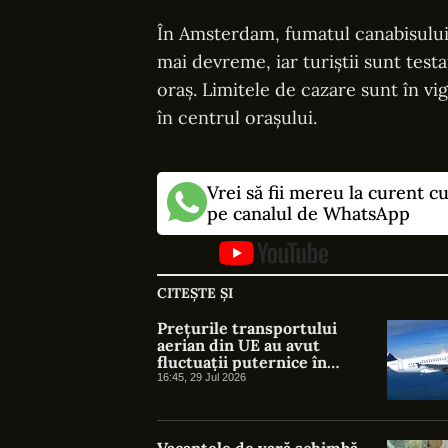
În Amsterdam, fumatul canabisului e
mai devreme, iar turiștii sunt test
oraș. Limitele de cazare sunt în vi
în centrul orașului.
Vrei să fii mereu la curent c
pe canalul de WhatsApp
CITEȘTE ȘI
Prețurile transportului
aerian din UE au avut
fluctuații puternice în
ultimul an
16:45, 29 Jul 2026
Vacanțele de vară schimbă