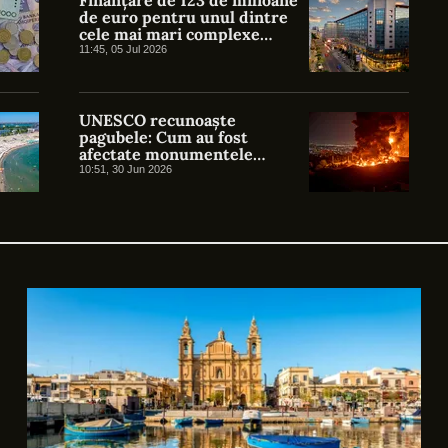
de euro pentru unul dintre
cele mai mari complexe
hoteliere din București
11:45, 05 Jul 2026
UNESCO recunoaște
pagubele: Cum au fost
afectate monumentele
istorice ale Iranului în timpul
10:51, 30 Jun 2026
conflictului