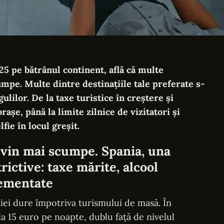
25 pe bătrânul continent, află că multe
mpe. Multe dintre destinațiile tale preferate s-
ulilor. De la taxe turistice în creștere și
rașe, până la limite zilnice de vizitatori și
ie în locul greșit.
vin mai scumpe. Spania, una
trictive: taxe mărite, alcool
lementate
ției dure împotriva turismului de masă. În
 la 15 euro pe noapte, dublu față de nivelul