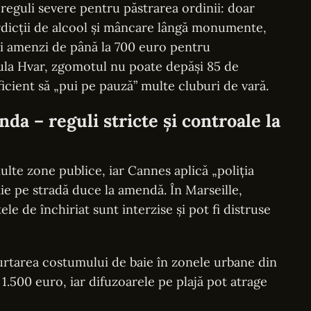
 reguli severe pentru păstrarea ordinii: doar
rdicții de alcool și mâncare lângă monumente,
și amenzi de până la 700 euro pentru
la Hvar, zgomotul nu poate depăși 85 de
icient să „pui pe pauză” multe cluburi de vară.
nda – reguli stricte și controale la
multe zone publice, iar Cannes aplică „poliția
e pe stradă duce la amendă. În Marseille,
le de închiriat sunt interzise și pot fi distruse
Purtarea costumului de baie în zonele urbane din
1.500 euro, iar difuzoarele pe plajă pot atrage