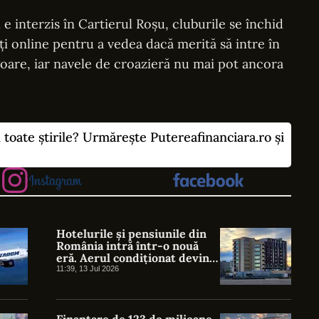
 interzis în Cartierul Roșu, cluburile se închid
ați online pentru a vedea dacă merită să intre în
goare, iar navele de croazieră nu mai pot ancora
u toate știrile? Urmărește Putereafinanciara.ro și
Hotelurile și pensiunile din
România intră într-o nouă
eră. Aerul condiționat devine
obligatoriu, apare categoria
11:39, 13 Jul 2026
„resort turistic”, iar
birocrația se mută online
Finanțare de 123 de milioane