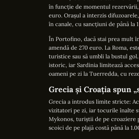
în funcție de momentul rezervării,
euro. Orașul a interzis difuzoarele
în canale, cu sancțiuni de până la 
În Portofino, dacă stai prea mult 
amendă de 270 euro. La Roma, este 
turistice sau să umbli la bustul gol
istoric, iar Sardinia limitează acc
oameni pe zi la Tuerredda, cu rezer
Grecia și Croația spun „
Grecia a introdus limite stricte:
vizitatori pe zi, iar tocurile înalt
Mykonos, turiștii de pe croaziere 
scoici de pe plajă costă până la 1.