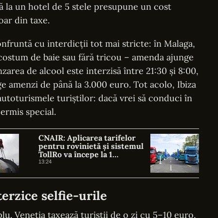
ă la un hotel de 5 stele presupune un cost
ar din taxe.
nfruntă cu interdicții tot mai stricte: în Malaga,
n costum de baie sau fără tricou – amenda ajunge
nzarea de alcool este interzisă între 21:30 și 8:00,
e amenzi de până la 3.000 euro. Tot acolo, Ibiza
utoturismele turiștilor: dacă vrei să conduci în
permis special.
CNAIR: Aplicarea tarifelor
pentru rovinietă și sistemul
TollRo va începe la 1
octombrie
13:24
terzice selfie-urile
plu. Veneția taxează turiștii de o zi cu 5–10 euro,