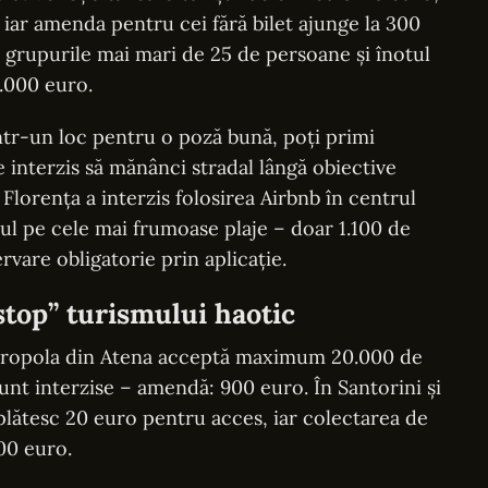
 iar amenda pentru cei fără bilet ajunge la 300
, grupurile mai mari de 25 de persoane și înotul
1.000 euro.
într-un loc pentru o poză bună, poți primi
interzis să mănânci stradal lângă obiective
. Florența a interzis folosirea Airbnb în centrul
esul pe cele mai frumoase plaje – doar 1.100 de
vare obligatorie prin aplicație.
stop” turismului haotic
 Acropola din Atena acceptă maximum 20.000 de
e sunt interzise – amendă: 900 euro. În Santorini și
plătesc 20 euro pentru acces, iar colectarea de
000 euro.