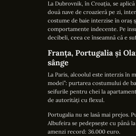
La Dubrovnik, în Croația, se aplică
două nave de croazieră pe zi, inte
costume de baie interzise în oraș 
comportamente indecente. Pe insu
decibeli, ceea ce înseamnă că e suf
Franța, Portugalia și Ola
sânge
La Paris, alcoolul este interzis în 
modei”: purtarea costumului de bai
seifurile pentru chei la apartamente
de autorități cu flexul.
Portugalia nu se lasă mai prejos. 
Albufeira se pedepsește cu până la 
amenzi record: 36.000 euro.