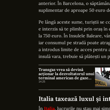
anterior. În Barcelona, o săptămân
suplimentar de aproape 50 euro do
Pe lângă aceste sume, turiștii se co
e interzis să te plimbi prin oraș î
la 750 euro. În Insulele Baleare, vâ
iar consumul pe stradă poate atrag
a introdus limite de acces pentru a
insulă vara, trebuie să plătești un 
Transgaz vrea să devină
acționar la dezvoltatorul unui
terminal american de gaze
naturale lichefiate
14:25
Italia taxează luxul și in
În
Italia
, lucrurile nu stau mai sim