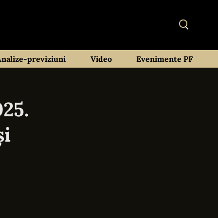
Analize-previziuni
Video
Evenimente PF
25.
și