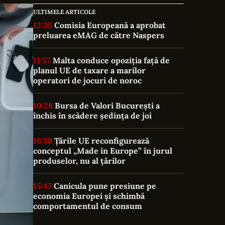
ULTIMELE ARTICOLE
12:35
Comisia Europeană a aprobat
preluarea eMAG de către Naspers
11:57
Malta conduce opoziția față de
planul UE de taxare a marilor
operatori de jocuri de noroc
10:28
Bursa de Valori București a
închis în scădere ședința de joi
16:58
Țările UE reconfigurează
conceptul „Made in Europe” în jurul
produselor, nu al țărilor
15:47
Canicula pune presiune pe
economia Europei și schimbă
comportamentul de consum