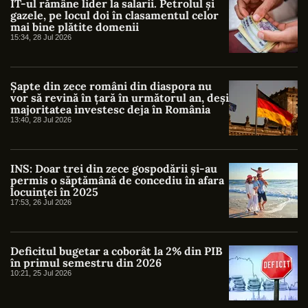
IT-ul rămâne lider la salarii. Petrolul și
gazele, pe locul doi în clasamentul celor
mai bine plătite domenii
15:34, 28 Jul 2026
Șapte din zece români din diaspora nu
vor să revină în țară în următorul an, deși
majoritatea investesc deja în România
13:40, 28 Jul 2026
INS: Doar trei din zece gospodării și-au
permis o săptămână de concediu în afara
locuinței în 2025
17:53, 26 Jul 2026
Deficitul bugetar a coborât la 2% din PIB
în primul semestru din 2026
10:21, 25 Jul 2026