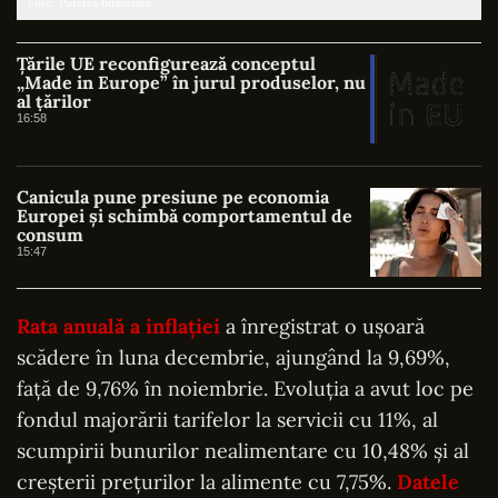
Foto: Puterea financiară
Țările UE reconfigurează conceptul
„Made in Europe” în jurul produselor, nu
al țărilor
16:58
Canicula pune presiune pe economia
Europei și schimbă comportamentul de
consum
15:47
Rata anuală a inflației
a înregistrat o ușoară
scădere în luna decembrie, ajungând la 9,69%,
față de 9,76% în noiembrie. Evoluția a avut loc pe
fondul majorării tarifelor la servicii cu 11%, al
scumpirii bunurilor nealimentare cu 10,48% și al
creșterii prețurilor la alimente cu 7,75%.
Datele