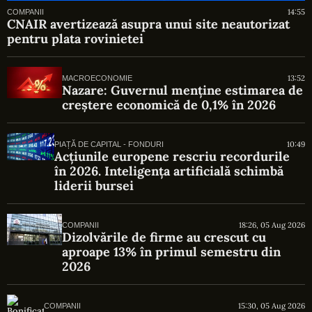
14:55
COMPANII
CNAIR avertizează asupra unui site neautorizat
pentru plata rovinietei
13:52
MACROECONOMIE
Nazare: Guvernul menține estimarea de
creștere economică de 0,1% în 2026
10:49
PIAȚĂ DE CAPITAL - FONDURI
Acțiunile europene rescriu recordurile
în 2026. Inteligența artificială schimbă
liderii bursei
18:26, 05 Aug 2026
COMPANII
Dizolvările de firme au crescut cu
aproape 13% în primul semestru din
2026
15:30, 05 Aug 2026
COMPANII