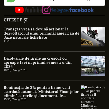
CITEȘTE ȘI
Transgaz vrea să devină acționar la
dezvoltatorul unui terminal american de
gaze naturale lichefiate
14:25
Dizolvările de firme au crescut cu
aproape 13% în primul semestru din
2026
18:26, 05 Aug 2026
Bonificația de 3% pentru firme va fi
acordată automat. Ministerul Finanțelor
elimină cererile și documentele
suplimentare
15:30, 05 Aug 2026