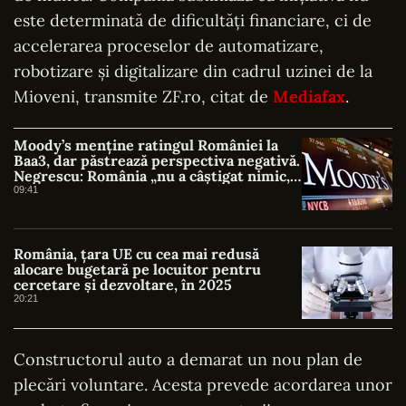
este determinată de dificultăți financiare, ci de
accelerarea proceselor de automatizare,
robotizare și digitalizare din cadrul uzinei de la
Mioveni, transmite ZF.ro, citat de
Mediafax
.
Moody’s menține ratingul României la
Baa3, dar păstrează perspectiva negativă.
Negrescu: România „nu a câștigat nimic, a
evitat o pierdere”
09:41
România, țara UE cu cea mai redusă
alocare bugetară pe locuitor pentru
cercetare și dezvoltare, în 2025
20:21
Constructorul auto a demarat un nou plan de
plecări voluntare. Acesta prevede acordarea unor