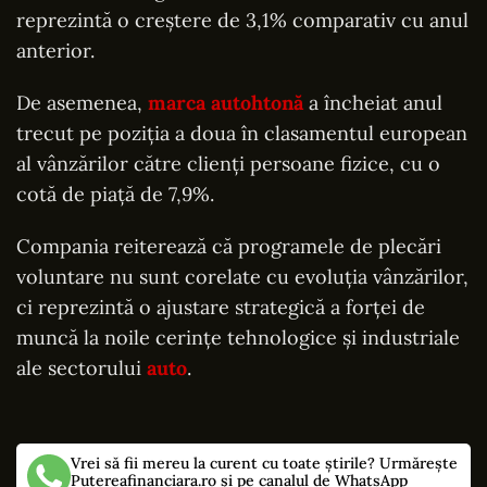
reprezintă o creștere de 3,1% comparativ cu anul
anterior.
De asemenea,
marca autohtonă
a încheiat anul
trecut pe poziția a doua în clasamentul european
al vânzărilor către clienți persoane fizice, cu o
cotă de piață de 7,9%.
Compania reiterează că programele de plecări
voluntare nu sunt corelate cu evoluția vânzărilor,
ci reprezintă o ajustare strategică a forței de
muncă la noile cerințe tehnologice și industriale
ale sectorului
auto
.
Vrei să fii mereu la curent cu toate știrile? Urmărește
Putereafinanciara.ro și pe canalul de WhatsApp