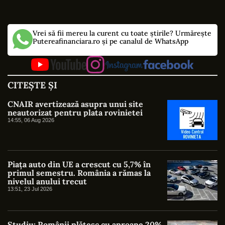
Vrei să fii mereu la curent cu toate știrile? Urmărește
Putereafinanciara.ro și pe canalul de WhatsApp
CITEȘTE ȘI
CNAIR avertizează asupra unui site
neautorizat pentru plata rovinietei
14:55, 06 Aug 2026
Piața auto din UE a crescut cu 5,7% în
primul semestru. România a rămas la
nivelul anului trecut
13:51, 23 Jul 2026
Studiu: Românii plătesc cu aproape 20%