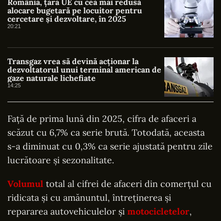
România, țara UE cu cea mai redusă
alocare bugetară pe locuitor pentru
cercetare și dezvoltare, în 2025
20:21
Transgaz vrea să devină acționar la
dezvoltatorul unui terminal american de
gaze naturale lichefiate
14:25
Față de prima lună din 2025, cifra de afaceri a
scăzut cu 6,7% ca serie brută. Totodată, aceasta
s-a diminuat cu 0,3% ca serie ajustată pentru zile
lucrătoare și sezonalitate.
Volumul
total al cifrei de afaceri din comerțul cu
ridicata și cu amănuntul, întreținerea și
repararea autovehiculelor și
motocicletelor
,