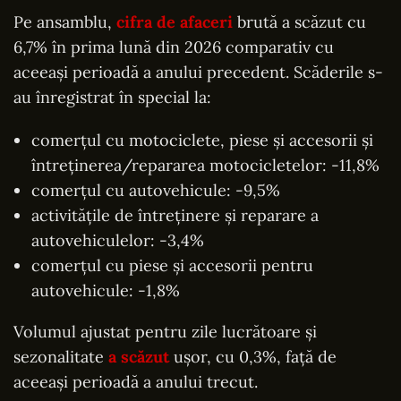
Pe ansamblu,
cifra de afaceri
brută a scăzut cu
6,7% în prima lună din 2026 comparativ cu
aceeași perioadă a anului precedent. Scăderile s-
au înregistrat în special la:
comerțul cu motociclete, piese și accesorii și
întreținerea/repararea motocicletelor: -11,8%
comerțul cu autovehicule: -9,5%
activitățile de întreținere și reparare a
autovehiculelor: -3,4%
comerțul cu piese și accesorii pentru
autovehicule: -1,8%
Volumul ajustat pentru zile lucrătoare și
sezonalitate
a scăzut
ușor, cu 0,3%, față de
aceeași perioadă a anului trecut.