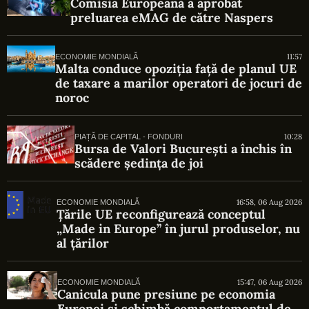
Comisia Europeană a aprobat
preluarea eMAG de către Naspers
11:57
ECONOMIE MONDIALĂ
Malta conduce opoziția față de planul UE
de taxare a marilor operatori de jocuri de
noroc
10:28
PIAȚĂ DE CAPITAL - FONDURI
Bursa de Valori București a închis în
scădere ședința de joi
16:58, 06 Aug 2026
ECONOMIE MONDIALĂ
Țările UE reconfigurează conceptul
„Made in Europe” în jurul produselor, nu
al țărilor
15:47, 06 Aug 2026
ECONOMIE MONDIALĂ
Canicula pune presiune pe economia
Europei și schimbă comportamentul de