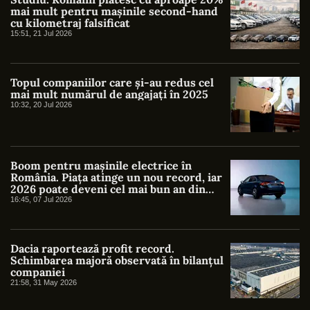
mai mult pentru mașinile second-hand
cu kilometraj falsificat
15:51, 21 Jul 2026
Topul companiilor care și-au redus cel
mai mult numărul de angajați în 2025
10:32, 20 Jul 2026
Boom pentru mașinile electrice în
România. Piața atinge un nou record, iar
2026 poate deveni cel mai bun an din
istorie
16:45, 07 Jul 2026
Dacia raportează profit record.
Schimbarea majoră observată în bilanțul
companiei
21:58, 31 May 2026