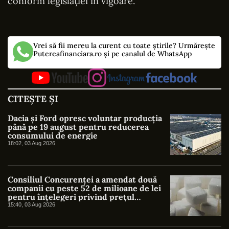
conform legislației în vigoare.
Vrei să fii mereu la curent cu toate știrile? Urmărește
Putereafinanciara.ro și pe canalul de WhatsApp
CITEȘTE ȘI
Dacia și Ford opresc voluntar producția
până pe 19 august pentru reducerea
consumului de energie
18:02, 03 Aug 2026
Consiliul Concurenței a amendat două
companii cu peste 52 de milioane de lei
pentru înțelegeri privind prețul
zahărului
15:40, 03 Aug 2026