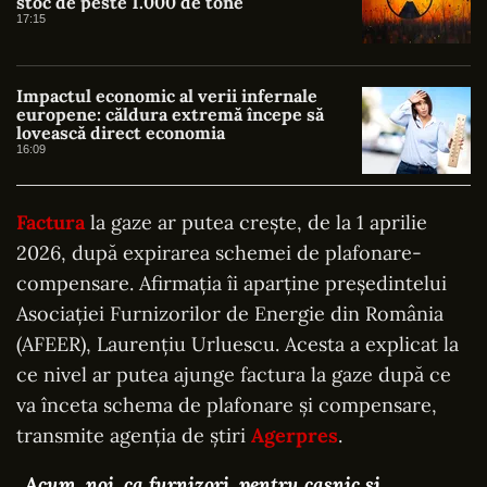
stoc de peste 1.000 de tone
17:15
Impactul economic al verii infernale
europene: căldura extremă începe să
lovească direct economia
16:09
Factura
la gaze ar putea crește, de la 1 aprilie
2026, după expirarea schemei de plafonare-
compensare. Afirmația îi aparține președintelui
Asociației Furnizorilor de Energie din România
(AFEER), Laurențiu Urluescu. Acesta a explicat la
ce nivel ar putea ajunge factura la gaze după ce
va înceta schema de plafonare și compensare,
transmite agenția de știri
Agerpres
.
„Acum, noi, ca furnizori, pentru casnic şi