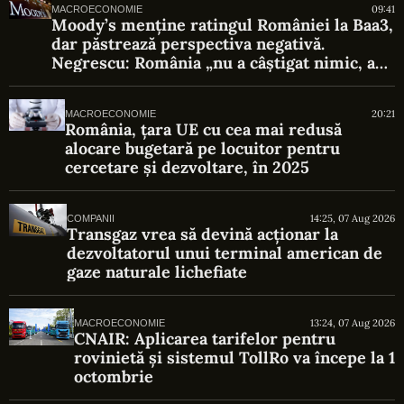
09:41
MACROECONOMIE
Moody’s menține ratingul României la Baa3,
dar păstrează perspectiva negativă.
Negrescu: România „nu a câștigat nimic, a
evitat o pierdere”
20:21
MACROECONOMIE
România, țara UE cu cea mai redusă
alocare bugetară pe locuitor pentru
cercetare și dezvoltare, în 2025
14:25, 07 Aug 2026
COMPANII
Transgaz vrea să devină acționar la
dezvoltatorul unui terminal american de
gaze naturale lichefiate
13:24, 07 Aug 2026
MACROECONOMIE
CNAIR: Aplicarea tarifelor pentru
rovinietă și sistemul TollRo va începe la 1
octombrie