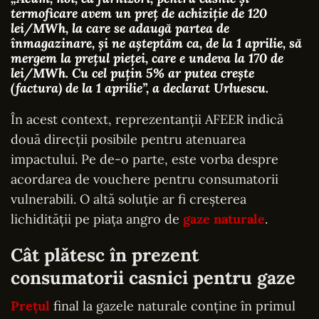
termoficare avem un preţ de achiziţie de 120
lei/MWh, la care se adaugă partea de
înmagazinare, şi ne aşteptăm ca, de la 1 aprilie, să
mergem la preţul pieţei, care e undeva la 170 de
lei/MWh. Cu cel puţin 5% ar putea creşte
(factura) de la 1 aprilie”
, a declarat Urluescu.
În acest context, reprezentanții AFEER indică
două direcții posibile pentru atenuarea
impactului. Pe de-o parte, este vorba despre
acordarea de vouchere pentru consumatorii
vulnerabili. O altă soluție ar fi creșterea
lichidității pe piața angro de
gaze naturale
.
Cât plătesc în prezent
consumatorii casnici pentru gaze
Prețul
final la gazele naturale conține în primul