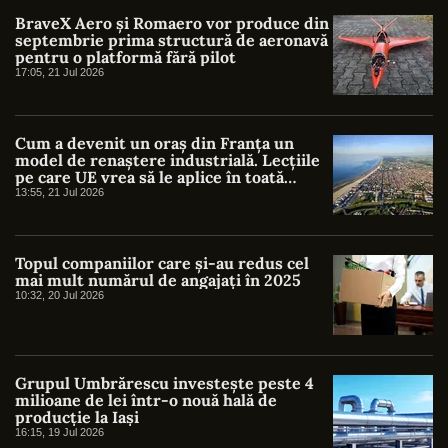
BraveX Aero și Romaero vor produce din
septembrie prima structură de aeronavă
pentru o platformă fără pilot
17:05, 21 Jul 2026
Cum a devenit un oraș din Franța un
model de renaștere industrială. Lecțiile
pe care UE vrea să le aplice în toată
Europa
13:55, 21 Jul 2026
Topul companiilor care și-au redus cel
mai mult numărul de angajați în 2025
10:32, 20 Jul 2026
Grupul Umbrărescu investește peste 4
milioane de lei într-o nouă hală de
producție la Iași
16:15, 19 Jul 2026