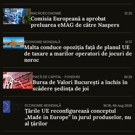
12:35
MACROECONOMIE
Comisia Europeană a aprobat
preluarea eMAG de către Naspers
11:57
ECONOMIE MONDIALĂ
Malta conduce opoziția față de planul UE
de taxare a marilor operatori de jocuri de
noroc
10:28
PIAȚĂ DE CAPITAL - FONDURI
Bursa de Valori București a închis în
scădere ședința de joi
16:58, 06 Aug 2026
ECONOMIE MONDIALĂ
Țările UE reconfigurează conceptul
„Made in Europe” în jurul produselor, nu
al țărilor