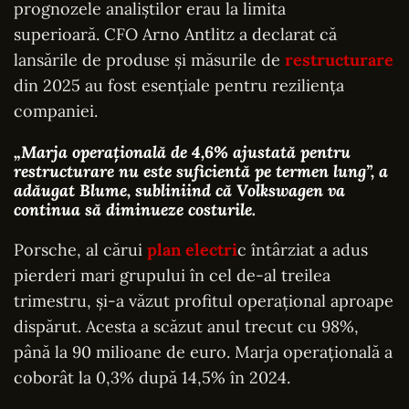
prognozele analiștilor erau la limita
superioară. CFO Arno Antlitz a declarat că
lansările de produse și măsurile de
restructurare
din 2025 au fost esențiale pentru reziliența
companiei.
„Marja operațională de 4,6% ajustată pentru
restructurare nu este suficientă pe termen lung”
, a
adăugat Blume, subliniind că Volkswagen va
continua să diminueze costurile.
Porsche, al cărui
plan electri
c întârziat a adus
pierderi mari grupului în cel de-al treilea
trimestru, și-a văzut profitul operațional aproape
dispărut. Acesta a scăzut anul trecut cu 98%,
până la 90 milioane de euro. Marja operațională a
coborât la 0,3% după 14,5% în 2024.