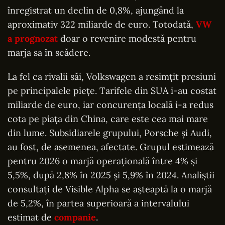
înregistrat un declin de 0,8%, ajungând la
aproximativ 322 miliarde de euro. Totodată,
VW
a prognozat
doar o revenire modestă pentru
marja sa în scădere.
La fel ca rivalii săi, Volkswagen a resimțit presiuni
pe principalele piețe. Tarifele din SUA i-au costat
miliarde de euro, iar concurența locală i-a redus
cota pe piața din China, care este cea mai mare
din lume. Subsidiarele grupului, Porsche și Audi,
au fost, de asemenea, afectate. Grupul estimează
pentru 2026 o marjă operațională între 4% și
5,5%, după 2,8% în 2025 și 5,9% în 2024. Analiștii
consultați de Visible Alpha se așteaptă la o marjă
de 5,2%, în partea superioară a intervalului
estimat de
companie
.