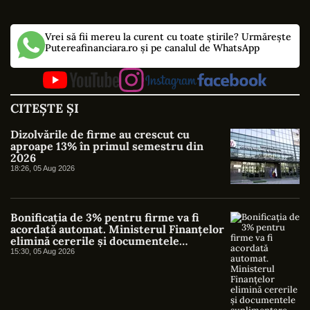
Vrei să fii mereu la curent cu toate știrile? Urmărește
Putereafinanciara.ro și pe canalul de WhatsApp
CITEȘTE ȘI
Dizolvările de firme au crescut cu
aproape 13% în primul semestru din
2026
18:26, 05 Aug 2026
Bonificația de 3% pentru firme va fi
acordată automat. Ministerul Finanțelor
elimină cererile și documentele
suplimentare
15:30, 05 Aug 2026