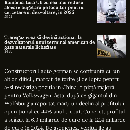
România, țara UE cu cea mai redusă
alocare bugetară pe locuitor pentru
cercetare și dezvoltare, în 2025
20:21
Transgaz vrea să devină acționar la
dezvoltatorul unui terminal american de
gaze naturale lichefiate
14:25
Constructorul auto german se confruntă cu un
alt an dificil, marcat de tarife și de lupta pentru
a-și recâștiga poziția în China, o piață majoră
pentru Volkswagen. Asta, după ce gigantul din
Wolfsburg a raportat marți un declin al profitului
operațional cu 44% anul trecut. Concret, profitul
a scăzut la 6,9 miliarde de euro de la 12,4 miliarde
de euro în 2024. De asemenea, veniturile au