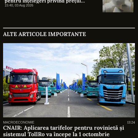
pentru înțelegeri privind prețul
zahărului
15:40, 03 Aug 2026
ALTE ARTICOLE IMPORTANTE
13:24
MACROECONOMIE
CNAIR: Aplicarea tarifelor pentru rovinietă și
sistemul TollRo va începe la 1 octombrie