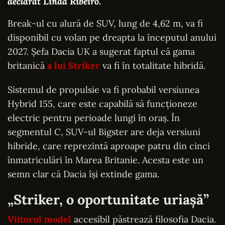
declarat Linda Ribeiro.
Break-ul cu alură de SUV, lung de 4,62 m, va fi
disponibil cu volan pe dreapta la începutul anului
2027. Șefa Dacia UK a sugerat faptul că gama
britanică
a lui Striker
va fi în totalitate hibridă.
Sistemul de propulsie va fi probabil versiunea
Hybrid 155, care este capabilă să funcționeze
electric pentru perioade lungi în oraș. În
segmentul C, SUV-ul Bigster are deja versiuni
hibride, care reprezintă aproape patru din cinci
înmatriculări în Marea Britanie. Acesta este un
semn clar că Dacia își extinde gama.
„Striker, o oportunitate uriașă”
Viitorul model
accesibil păstrează filosofia Dacia.