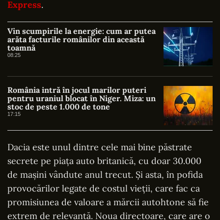
Express
.
Vin scumpirile la energie: cum ar putea
arăta facturile românilor din această
toamnă
08:25
România intră în jocul marilor puteri
pentru uraniul blocat în Niger. Miza: un
stoc de peste 1.000 de tone
17:15
Dacia este unul dintre cele mai bine păstrate
secrete pe piața auto britanică, cu doar 30.000
de mașini vândute anul trecut. Și asta, în pofida
provocărilor legate de costul vieții, care fac ca
promisiunea de valoare a mărcii autohtone să fie
extrem de relevantă. Noua directoare, care are o