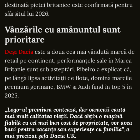
destinată pieței britanice este confirmată pentru
sfârșitul lui 2026.
Vânzările cu amănuntul sunt
prioritare
Deși Dacia
este a doua cea mai vândută marcă de
retail pe continent, performanțele sale în Marea
Britanie sunt sub așteptări. Ribeiro a explicat că,
pe lângă lipsa activității de flote, domină mărcile
premium germane, BMW și Audi fiind în top 5 în
2025.
„Logo-ul premium contează, dar oamenii caută
mai mult calitatea vieții. Dacă obțin o mașină
fiabilă cu cel mai bun cost de proprietate, vor avea
bani pentru vacanțe sau experiențe cu familia”
, a
mai precizat șefa Dacia UK.