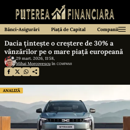
Bănci-Asigurări
Piață de Capital
Companii
Dacia țintește o creștere de 30% a
vânzărilor pe o mare piață europeană
29 mart. 2026, 11:58,
Mihai Morcovescu
în
COMPANII
ANALIZĂ