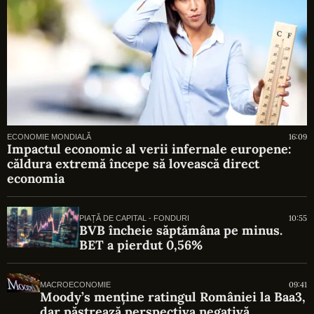
16:09
ECONOMIE MONDIALĂ
Impactul economic al verii infernale europene:
căldura extremă începe să lovească direct
economia
10:55
PIAȚĂ DE CAPITAL - FONDURI
BVB încheie săptămâna pe minus.
BET a pierdut 0,56%
09:41
MACROECONOMIE
Moody’s menține ratingul României la Baa3,
dar păstrează perspectiva negativă.