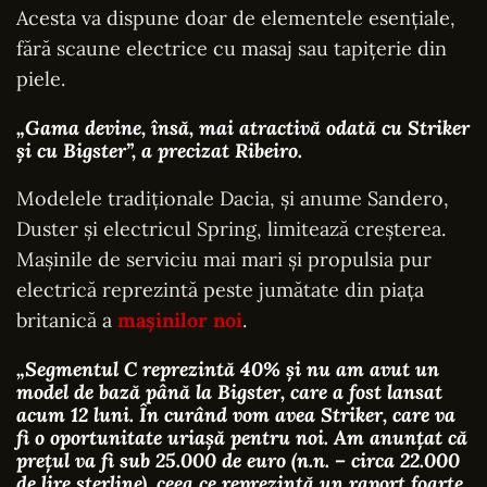
Acesta va dispune doar de elementele esențiale,
fără scaune electrice cu masaj sau tapițerie din
piele.
„Gama devine, însă, mai atractivă odată cu Striker
și cu Bigster”
, a precizat Ribeiro.
Modelele tradiționale Dacia, și anume Sandero,
Duster și electricul Spring, limitează creșterea.
Mașinile de serviciu mai mari și propulsia pur
electrică reprezintă peste jumătate din piața
britanică a
mașinilor noi
.
„Segmentul C reprezintă 40% și nu am avut un
model de bază până la Bigster, care a fost lansat
acum 12 luni. În curând vom avea Striker, care va
fi o oportunitate uriașă pentru noi.
Am anunțat că
prețul va fi sub 25.000 de euro (n.n. – circa 22.000
de lire sterline), ceea ce reprezintă un raport foarte