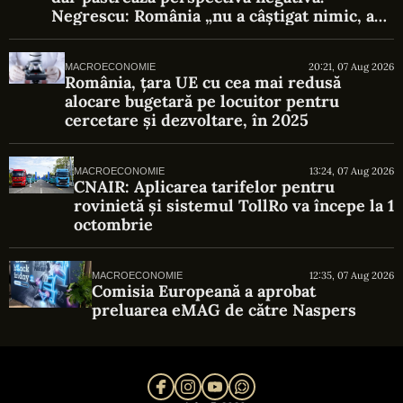
Negrescu: România „nu a câștigat nimic, a
evitat o pierdere”
20:21, 07 Aug 2026
MACROECONOMIE
România, țara UE cu cea mai redusă
alocare bugetară pe locuitor pentru
cercetare și dezvoltare, în 2025
13:24, 07 Aug 2026
MACROECONOMIE
CNAIR: Aplicarea tarifelor pentru
rovinietă și sistemul TollRo va începe la 1
octombrie
12:35, 07 Aug 2026
MACROECONOMIE
Comisia Europeană a aprobat
preluarea eMAG de către Naspers